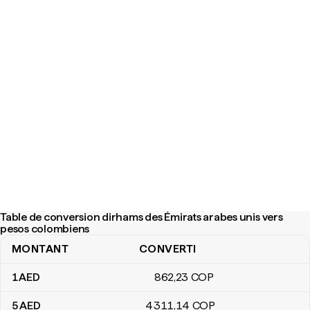
Table de conversion dirhams des Émirats arabes unis vers
pesos colombiens
MONTANT
CONVERTI
Table de conversion dirhams des Émirats arabes unis vers peso
1
AED
862
,23
COP
5
AED
4 311
,14
COP