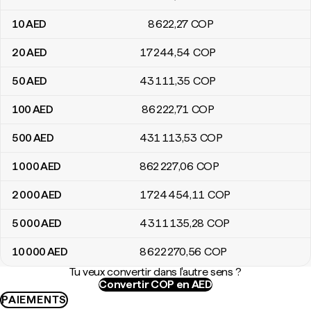
10
AED
8 622
,27
COP
20
AED
17 244
,54
COP
50
AED
43 111
,35
COP
100
AED
86 222
,71
COP
500
AED
431 113
,53
COP
1 000
AED
862 227
,06
COP
2 000
AED
1 724 454
,11
COP
5 000
AED
4 311 135
,28
COP
10 000
AED
8 622 270
,56
COP
Tu veux convertir dans l'autre sens ?
Convertir COP en AED
PAIEMENTS