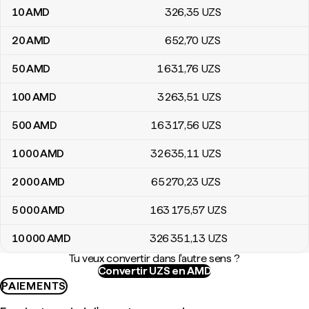
10
AMD
326
,35
UZS
20
AMD
652
,70
UZS
50
AMD
1 631
,76
UZS
100
AMD
3 263
,51
UZS
500
AMD
16 317
,56
UZS
1 000
AMD
32 635
,11
UZS
2 000
AMD
65 270
,23
UZS
5 000
AMD
163 175
,57
UZS
10 000
AMD
326 351
,13
UZS
Tu veux convertir dans l'autre sens ?
Convertir UZS en AMD
PAIEMENTS