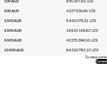
100
AUD
845 507
,93
UZS
500
AUD
4 227 539
,65
UZS
1 000
AUD
8 455 079
,31
UZS
2 000
AUD
16 910 158
,62
UZS
5 000
AUD
42 275 396
,55
UZS
10 000
AUD
84 550 793
,10
UZS
Tu veux conve
Conver