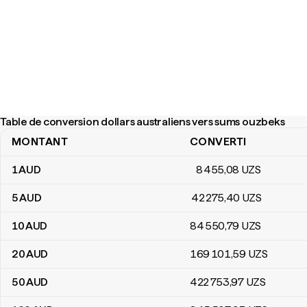
Table de conversion dollars australiens vers sums ouzbeks
MONTANT
CONVERTI
Table de conversion dollars australiens vers sums ouzbeks
1
AUD
8 455
,08
UZS
5
AUD
42 275
,40
UZS
10
AUD
84 550
,79
UZS
20
AUD
169 101
,59
UZS
50
AUD
422 753
,97
UZS