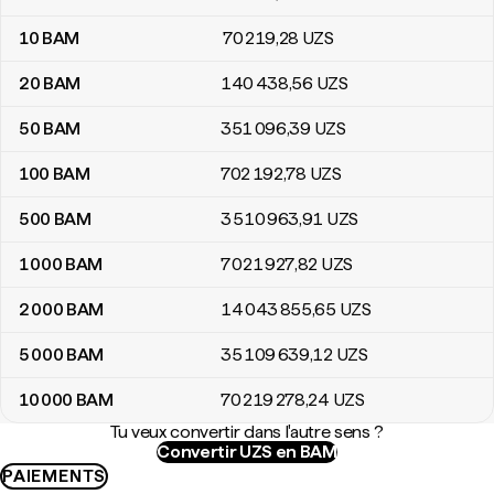
10
BAM
70 219
,28
UZS
20
BAM
140 438
,56
UZS
50
BAM
351 096
,39
UZS
100
BAM
702 192
,78
UZS
500
BAM
3 510 963
,91
UZS
1 000
BAM
7 021 927
,82
UZS
2 000
BAM
14 043 855
,65
UZS
5 000
BAM
35 109 639
,12
UZS
10 000
BAM
70 219 278
,24
UZS
Tu veux convertir dans l'autre sens ?
Convertir UZS en BAM
PAIEMENTS