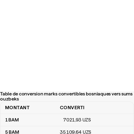
Table de conversion marks convertibles bosniaques vers sums
ouzbeks
MONTANT
CONVERTI
Table de conversion marks convertibles bosniaques vers sums 
1
BAM
7 021
,93
UZS
5
BAM
35 109
,64
UZS