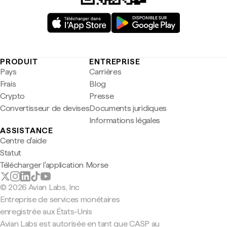
PRODUIT
ENTREPRISE
Pays
Carrières
Frais
Blog
Crypto
Presse
Convertisseur de devises
Documents juridiques
Informations légales
ASSISTANCE
Centre d'aide
Statut
Télécharger l'application Morse
© 2026 Avian Labs, Inc
Entreprise de services monétaires
enregistrée aux États-Unis
Avian Labs est autorisée en tant que CASP au