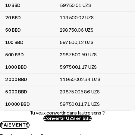
10
BBD
59 750
,01
UZS
20
BBD
119 500
,02
UZS
50
BBD
298 750
,06
UZS
100
BBD
597 500
,12
UZS
500
BBD
2 987 500
,59
UZS
1 000
BBD
5 975 001
,17
UZS
2 000
BBD
11 950 002
,34
UZS
5 000
BBD
29 875 005
,86
UZS
10 000
BBD
59 750 011
,71
UZS
Tu veux convertir dans l'autre sens ?
Convertir UZS en BBD
PAIEMENTS