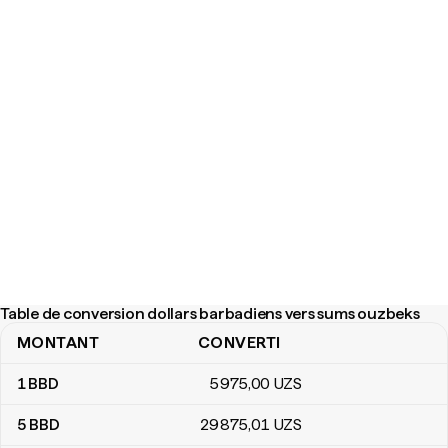
Table de conversion dollars barbadiens vers sums ouzbeks
MONTANT
CONVERTI
Table de conversion dollars barbadiens vers sums ouzbeks
1
BBD
5 975
,00
UZS
5
BBD
29 875
,01
UZS