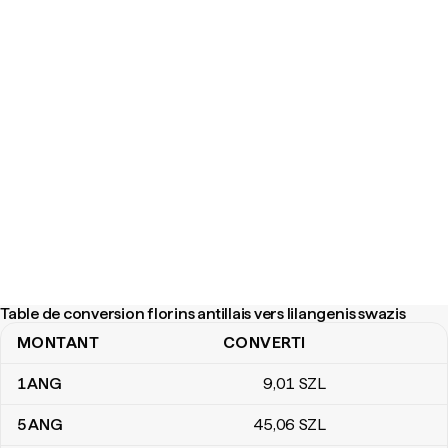
Table de conversion florins antillais vers lilangenis swazis
MONTANT
CONVERTI
Table de conversion florins antillais vers lilangenis swazis
1
ANG
9
,01
SZL
5
ANG
45
,06
SZL