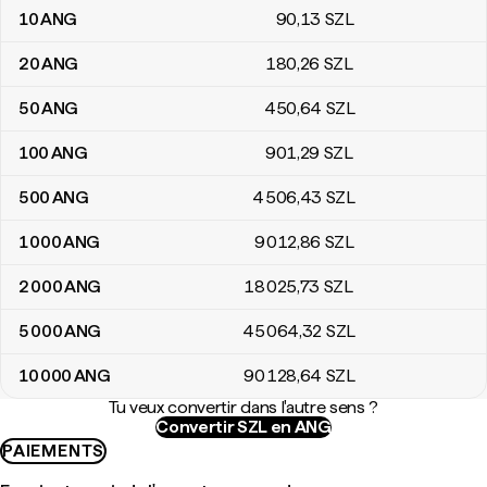
10
ANG
90
,13
SZL
20
ANG
180
,26
SZL
50
ANG
450
,64
SZL
100
ANG
901
,29
SZL
500
ANG
4 506
,43
SZL
1 000
ANG
9 012
,86
SZL
2 000
ANG
18 025
,73
SZL
5 000
ANG
45 064
,32
SZL
10 000
ANG
90 128
,64
SZL
Tu veux convertir dans l'autre sens ?
Convertir SZL en ANG
PAIEMENTS