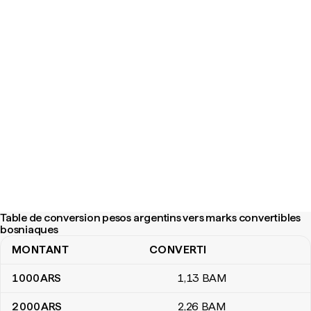
Table de conversion pesos argentins vers marks convertibles
bosniaques
MONTANT
CONVERTI
Table de conversion pesos argentins vers marks convertibles b
1 000
ARS
1
,13
BAM
2 000
ARS
2
,26
BAM