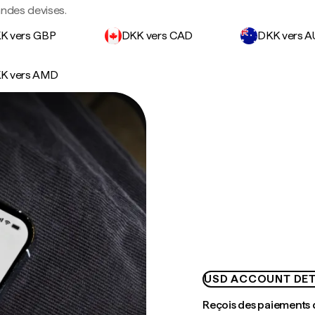
andes devises.
K vers GBP
DKK vers CAD
DKK vers 
K vers AMD
USD ACCOUNT DET
Reçois des paiements 