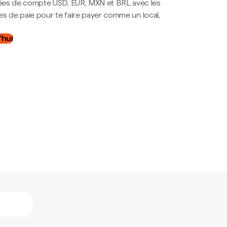
es de compte USD, EUR, MXN et BRL avec les
mes de paie pour te faire payer comme un local,
.
'hui