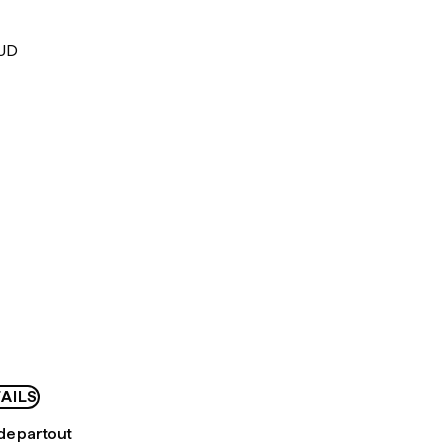
AUD
AILS
de partout