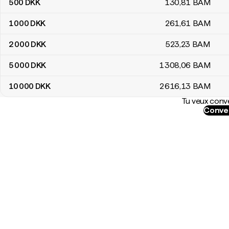
500
DKK
130
,81
BAM
1 000
DKK
261
,61
BAM
2 000
DKK
523
,23
BAM
5 000
DKK
1 308
,06
BAM
10 000
DKK
2 616
,13
BAM
Tu veux conve
Conver