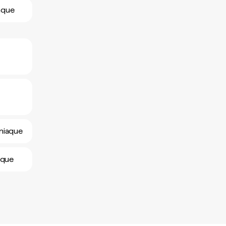
iaque
sniaque
aque