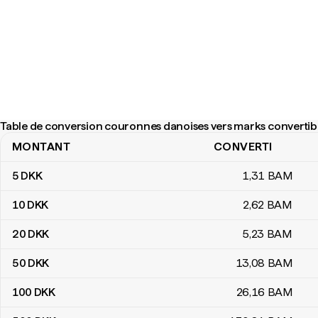
Table de conversion couronnes danoises vers marks convertib
MONTANT
CONVERTI
Table de conversion couronnes danoises vers marks convertibl
5
DKK
1
,31
BAM
10
DKK
2
,62
BAM
20
DKK
5
,23
BAM
50
DKK
13
,08
BAM
100
DKK
26
,16
BAM