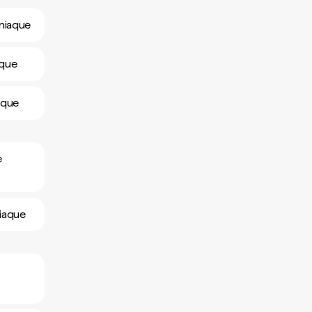
sniaque
aque
aque
e
niaque
e