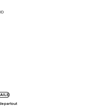
UD
AILS
de partout