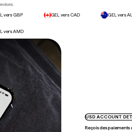
evises.
L vers GBP
GEL vers CAD
GEL vers A
L vers AMD
USD ACCOUNT DET
Reçois des paiements 