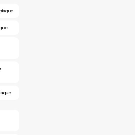
sniaque
aque
e
niaque
e