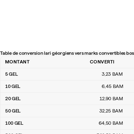
Table de conversion lari géorgiens vers marks convertibles bo
MONTANT
CONVERTI
Table de conversion lari géorgiens vers marks convertibles bosn
5
GEL
3
,23
BAM
10
GEL
6
,45
BAM
20
GEL
12
,90
BAM
50
GEL
32
,25
BAM
100
GEL
64
,50
BAM