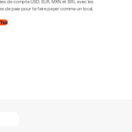
es de compte USD, EUR, MXN et BRL avec les
mes de paie pour te faire payer comme un local,
.
'hui