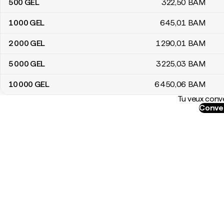
500
GEL
322
,50
BAM
1 000
GEL
645
,01
BAM
2 000
GEL
1 290
,01
BAM
5 000
GEL
3 225
,03
BAM
10 000
GEL
6 450
,06
BAM
Tu veux conve
Conver