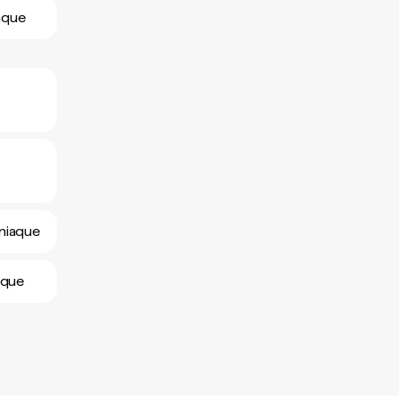
iaque
sniaque
aque