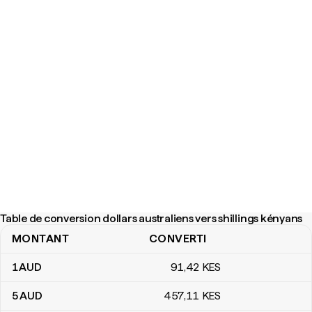
Table de conversion dollars australiens vers shillings kényans
MONTANT
CONVERTI
Table de conversion dollars australiens vers shillings kényans
1
AUD
91
,42
KES
5
AUD
457
,11
KES