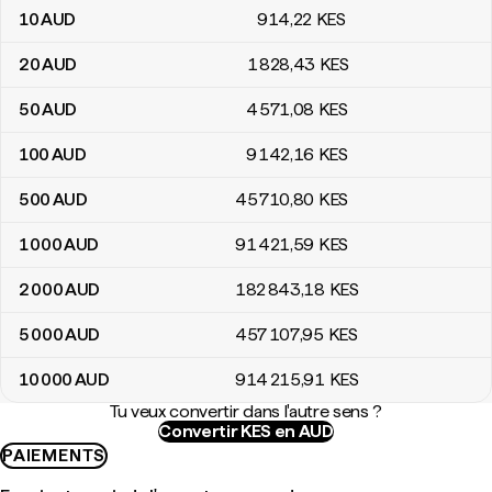
10
AUD
914
,22
KES
20
AUD
1 828
,43
KES
50
AUD
4 571
,08
KES
100
AUD
9 142
,16
KES
500
AUD
45 710
,80
KES
1 000
AUD
91 421
,59
KES
2 000
AUD
182 843
,18
KES
5 000
AUD
457 107
,95
KES
10 000
AUD
914 215
,91
KES
Tu veux convertir dans l'autre sens ?
Convertir KES en AUD
PAIEMENTS