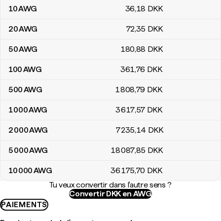
10
AWG
36
,18
DKK
20
AWG
72
,35
DKK
50
AWG
180
,88
DKK
100
AWG
361
,76
DKK
500
AWG
1 808
,79
DKK
1 000
AWG
3 617
,57
DKK
2 000
AWG
7 235
,14
DKK
5 000
AWG
18 087
,85
DKK
10 000
AWG
36 175
,70
DKK
Tu veux convertir dans l'autre sens ?
Convertir DKK en AWG
PAIEMENTS