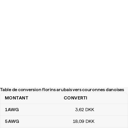
Table de conversion florins arubais vers couronnes danoises
MONTANT
CONVERTI
Table de conversion florins arubais vers couronnes danoises
1
AWG
3
,62
DKK
5
AWG
18
,09
DKK