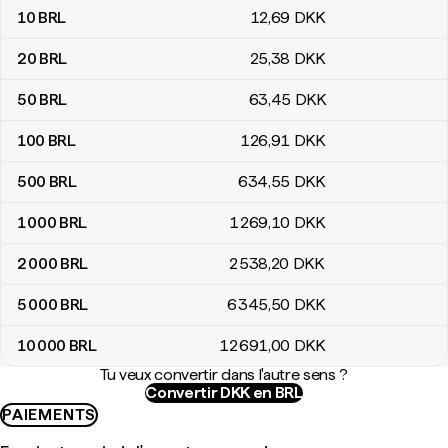
10
BRL
12
,69
DKK
20
BRL
25
,38
DKK
50
BRL
63
,45
DKK
100
BRL
126
,91
DKK
500
BRL
634
,55
DKK
1 000
BRL
1 269
,10
DKK
2 000
BRL
2 538
,20
DKK
5 000
BRL
6 345
,50
DKK
10 000
BRL
12 691
,00
DKK
Tu veux convertir dans l'autre sens ?
Convertir DKK en BRL
PAIEMENTS