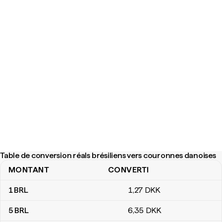
Table de conversion réals brésiliens vers couronnes danoises
MONTANT
CONVERTI
Table de conversion réals brésiliens vers couronnes danoises
1
BRL
1
,27
DKK
5
BRL
6
,35
DKK