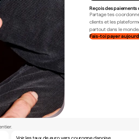
Reçois des paiements 
Partage tes coordonné
clients et les platefor
partout dans le monde
Fais-toi payer aujourd
ntier.
Voir les taux de euro vers couronne danoise