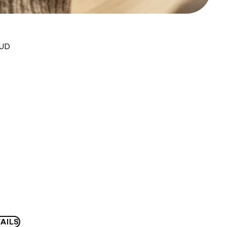
AUD
AILS