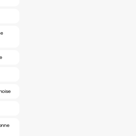
ne
e
noise
ronne