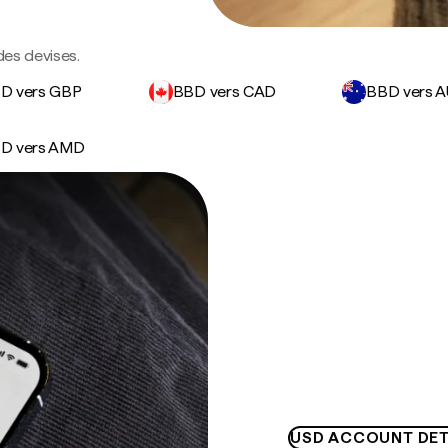
des devises.
D vers GBP
BBD vers CAD
BBD vers 
D vers AMD
USD ACCOUNT DET