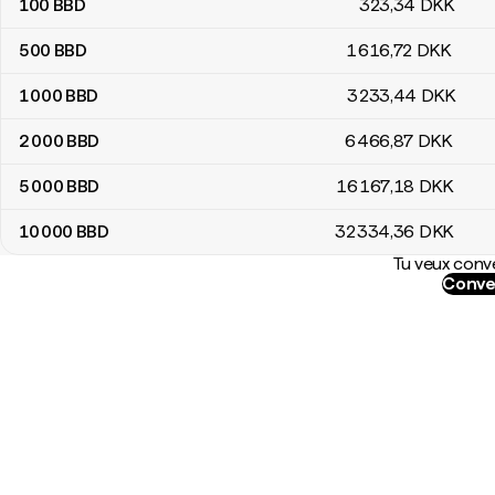
100
BBD
323
,34
DKK
500
BBD
1 616
,72
DKK
1 000
BBD
3 233
,44
DKK
2 000
BBD
6 466
,87
DKK
5 000
BBD
16 167
,18
DKK
10 000
BBD
32 334
,36
DKK
Tu veux conve
Conve