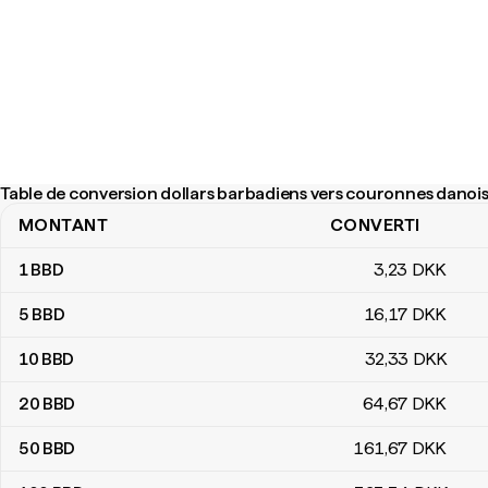
Table de conversion dollars barbadiens vers couronnes danoi
MONTANT
CONVERTI
Table de conversion dollars barbadiens vers couronnes danoise
1
BBD
3
,23
DKK
5
BBD
16
,17
DKK
10
BBD
32
,33
DKK
20
BBD
64
,67
DKK
50
BBD
161
,67
DKK