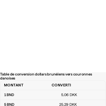
Table de conversion dollars brunéiens vers couronnes
danoises
MONTANT
CONVERTI
Table de conversion dollars brunéiens vers couronnes danoises
1
BND
5
,06
DKK
5
BND
25
,29
DKK