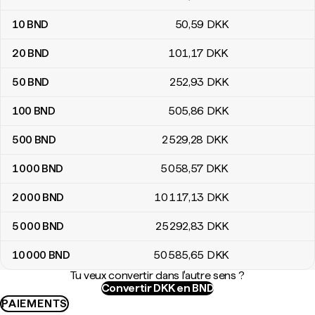
10
BND
50
,59
DKK
20
BND
101
,17
DKK
50
BND
252
,93
DKK
100
BND
505
,86
DKK
500
BND
2 529
,28
DKK
1 000
BND
5 058
,57
DKK
2 000
BND
10 117
,13
DKK
5 000
BND
25 292
,83
DKK
10 000
BND
50 585
,65
DKK
Tu veux convertir dans l'autre sens ?
Convertir DKK en BND
PAIEMENTS