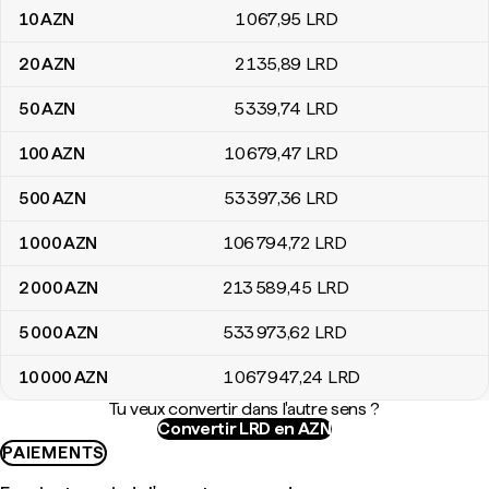
10
AZN
1 067
,95
LRD
20
AZN
2 135
,89
LRD
50
AZN
5 339
,74
LRD
100
AZN
10 679
,47
LRD
500
AZN
53 397
,36
LRD
1 000
AZN
106 794
,72
LRD
2 000
AZN
213 589
,45
LRD
5 000
AZN
533 973
,62
LRD
10 000
AZN
1 067 947
,24
LRD
Tu veux convertir dans l'autre sens ?
Convertir LRD en AZN
PAIEMENTS