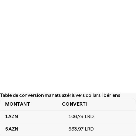
Table de conversion manats azéris vers dollars libériens
MONTANT
CONVERTI
Table de conversion manats azéris vers dollars libériens
1
AZN
106
,79
LRD
5
AZN
533
,97
LRD