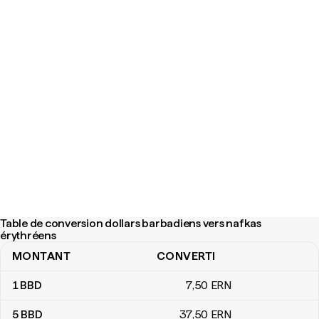
Table de conversion dollars barbadiens vers nafkas
érythréens
MONTANT
CONVERTI
Table de conversion dollars barbadiens vers nafkas érythréens
1
BBD
7
,50
ERN
5
BBD
37
,50
ERN