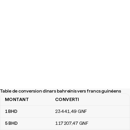
Table de conversion dinars bahreïnis vers francs guinéens
MONTANT
CONVERTI
Table de conversion dinars bahreïnis vers francs guinéens
1
BHD
23 441
,49
GNF
5
BHD
117 207
,47
GNF