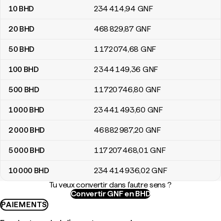
10
BHD
234 414
,94
GNF
20
BHD
468 829
,87
GNF
50
BHD
1 172 074
,68
GNF
100
BHD
2 344 149
,36
GNF
500
BHD
11 720 746
,80
GNF
1 000
BHD
23 441 493
,60
GNF
2 000
BHD
46 882 987
,20
GNF
5 000
BHD
117 207 468
,01
GNF
10 000
BHD
234 414 936
,02
GNF
Tu veux convertir dans l'autre sens ?
Convertir GNF en BHD
PAIEMENTS