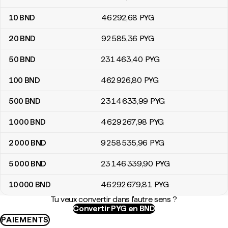
10
BND
46 292
,68
PYG
20
BND
92 585
,36
PYG
50
BND
231 463
,40
PYG
100
BND
462 926
,80
PYG
500
BND
2 314 633
,99
PYG
1 000
BND
4 629 267
,98
PYG
2 000
BND
9 258 535
,96
PYG
5 000
BND
23 146 339
,90
PYG
10 000
BND
46 292 679
,81
PYG
Tu veux convertir dans l'autre sens ?
Convertir PYG en BND
PAIEMENTS