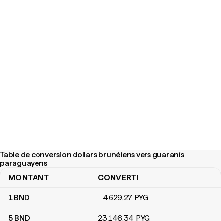
Table de conversion dollars brunéiens vers guaranís
paraguayens
MONTANT
CONVERTI
Table de conversion dollars brunéiens vers guaranís paraguayen
1
BND
4 629
,27
PYG
5
BND
23 146
,34
PYG