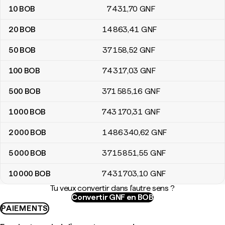
10
BOB
7 431
,70
GNF
20
BOB
14 863
,41
GNF
50
BOB
37 158
,52
GNF
100
BOB
74 317
,03
GNF
500
BOB
371 585
,16
GNF
1 000
BOB
743 170
,31
GNF
2 000
BOB
1 486 340
,62
GNF
5 000
BOB
3 715 851
,55
GNF
10 000
BOB
7 431 703
,10
GNF
Tu veux convertir dans l'autre sens ?
Convertir GNF en BOB
PAIEMENTS