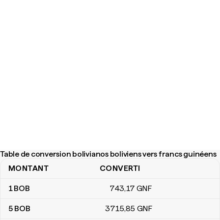
Table de conversion bolivianos boliviens vers francs guinéens
MONTANT
CONVERTI
Table de conversion bolivianos boliviens vers francs guinéens
1
BOB
743
,17
GNF
5
BOB
3 715
,85
GNF