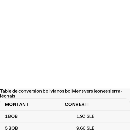
Table de conversion bolivianos boliviens vers leones sierra-
léonais
MONTANT
CONVERTI
Table de conversion bolivianos boliviens vers leones sierra-léonai
1
BOB
1
,93
SLE
5
BOB
9
,66
SLE