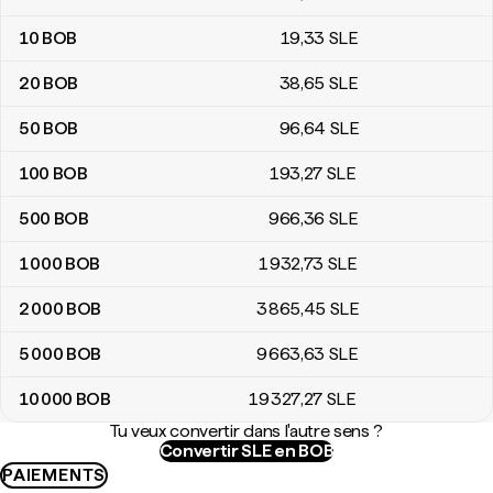
10
BOB
19
,33
SLE
20
BOB
38
,65
SLE
50
BOB
96
,64
SLE
100
BOB
193
,27
SLE
500
BOB
966
,36
SLE
1 000
BOB
1 932
,73
SLE
2 000
BOB
3 865
,45
SLE
5 000
BOB
9 663
,63
SLE
10 000
BOB
19 327
,27
SLE
Tu veux convertir dans l'autre sens ?
Convertir SLE en BOB
PAIEMENTS