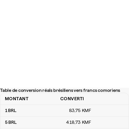
Table de conversion réals brésiliens vers francs comoriens
MONTANT
CONVERTI
Table de conversion réals brésiliens vers francs comoriens
1
BRL
83
,75
KMF
5
BRL
418
,73
KMF