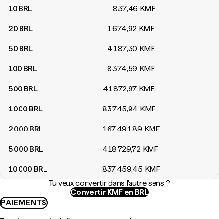
10
BRL
837
,46
KMF
20
BRL
1 674
,92
KMF
50
BRL
4 187
,30
KMF
100
BRL
8 374
,59
KMF
500
BRL
41 872
,97
KMF
1 000
BRL
83 745
,94
KMF
2 000
BRL
167 491
,89
KMF
5 000
BRL
418 729
,72
KMF
10 000
BRL
837 459
,45
KMF
Tu veux convertir dans l'autre sens ?
Convertir KMF en BRL
PAIEMENTS