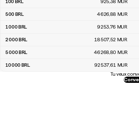
100
BRL
925
,38
MUR
500
BRL
4 626
,88
MUR
1 000
BRL
9 253
,76
MUR
2 000
BRL
18 507
,52
MUR
5 000
BRL
46 268
,80
MUR
10 000
BRL
92 537
,61
MUR
Tu veux conve
Conver