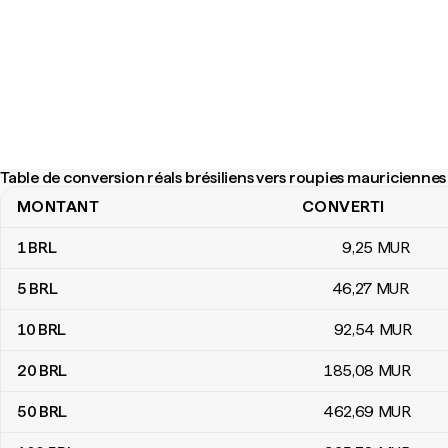
Table de conversion réals brésiliens vers roupies mauriciennes
MONTANT
CONVERTI
Table de conversion réals brésiliens vers roupies mauriciennes
1
BRL
9
,25
MUR
5
BRL
46
,27
MUR
10
BRL
92
,54
MUR
20
BRL
185
,08
MUR
50
BRL
462
,69
MUR