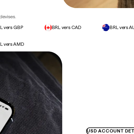
devises.
L vers GBP
BRL vers CAD
BRL vers A
L vers AMD
USD ACCOUNT DET