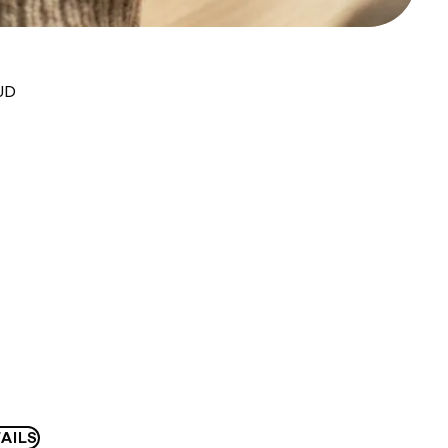
UD
AILS