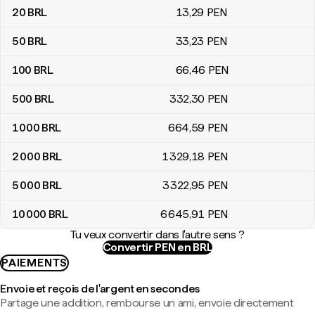
20
BRL
13
,29
PEN
50
BRL
33
,23
PEN
100
BRL
66
,46
PEN
500
BRL
332
,30
PEN
1 000
BRL
664
,59
PEN
2 000
BRL
1 329
,18
PEN
5 000
BRL
3 322
,95
PEN
10 000
BRL
6 645
,91
PEN
Tu veux convertir dans l'autre sens ?
Convertir PEN en BRL
PAIEMENTS
Envoie et reçois de l'argent en secondes
Partage une addition, rembourse un ami, envoie directement