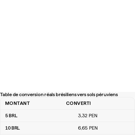
Table de conversion réals brésiliens vers sols péruviens
MONTANT
CONVERTI
Table de conversion réals brésiliens vers sols péruviens
5
BRL
3
,32
PEN
10
BRL
6
,65
PEN