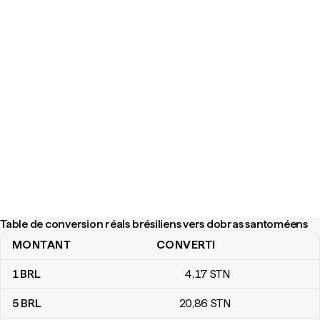
Table de conversion réals brésiliens vers dobras santoméens
MONTANT
CONVERTI
Table de conversion réals brésiliens vers dobras santoméens
1
BRL
4
,17
STN
5
BRL
20
,86
STN