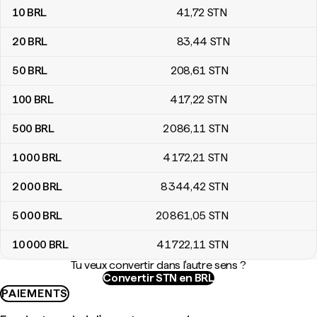
10
BRL
41
,72
STN
20
BRL
83
,44
STN
50
BRL
208
,61
STN
100
BRL
417
,22
STN
500
BRL
2 086
,11
STN
1 000
BRL
4 172
,21
STN
2 000
BRL
8 344
,42
STN
5 000
BRL
20 861
,05
STN
10 000
BRL
41 722
,11
STN
Tu veux convertir dans l'autre sens ?
Convertir STN en BRL
PAIEMENTS