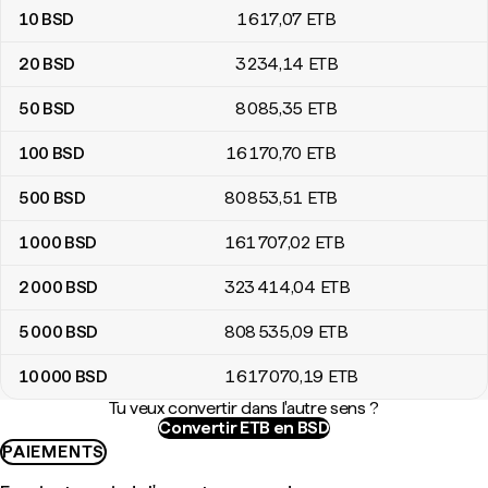
10
BSD
1 617
,07
ETB
20
BSD
3 234
,14
ETB
50
BSD
8 085
,35
ETB
100
BSD
16 170
,70
ETB
500
BSD
80 853
,51
ETB
1 000
BSD
161 707
,02
ETB
2 000
BSD
323 414
,04
ETB
5 000
BSD
808 535
,09
ETB
10 000
BSD
1 617 070
,19
ETB
Tu veux convertir dans l'autre sens ?
Convertir ETB en BSD
PAIEMENTS