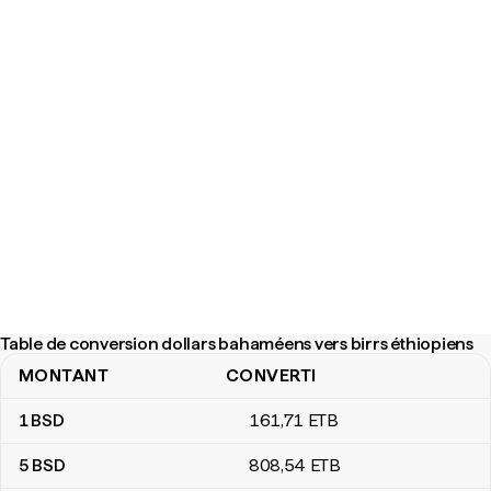
Table de conversion dollars bahaméens vers birrs éthiopiens
MONTANT
CONVERTI
Table de conversion dollars bahaméens vers birrs éthiopiens
1
BSD
161
,71
ETB
5
BSD
808
,54
ETB