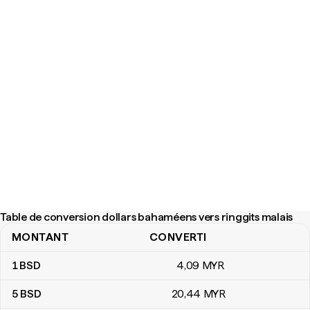
Table de conversion dollars bahaméens vers ringgits malais
MONTANT
CONVERTI
Table de conversion dollars bahaméens vers ringgits malais
1
BSD
4
,09
MYR
5
BSD
20
,44
MYR