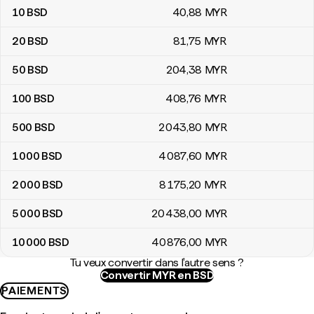
10
BSD
40
,88
MYR
20
BSD
81
,75
MYR
50
BSD
204
,38
MYR
100
BSD
408
,76
MYR
500
BSD
2 043
,80
MYR
1 000
BSD
4 087
,60
MYR
2 000
BSD
8 175
,20
MYR
5 000
BSD
20 438
,00
MYR
10 000
BSD
40 876
,00
MYR
Tu veux convertir dans l'autre sens ?
Convertir MYR en BSD
PAIEMENTS