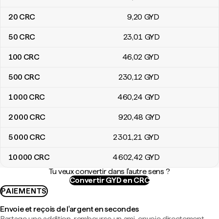
20
CRC
9
,20
GYD
50
CRC
23
,01
GYD
100
CRC
46
,02
GYD
500
CRC
230
,12
GYD
1 000
CRC
460
,24
GYD
2 000
CRC
920
,48
GYD
5 000
CRC
2 301
,21
GYD
10 000
CRC
4 602
,42
GYD
Tu veux convertir dans l'autre sens ?
Convertir GYD en CRC
PAIEMENTS
Envoie et reçois de l'argent en secondes
Partage une addition, rembourse un ami, envoie directement