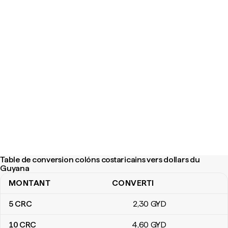
Table de conversion colóns costaricains vers dollars du
Guyana
MONTANT
CONVERTI
Table de conversion colóns costaricains vers dollars du Guyana
5
CRC
2
,30
GYD
10
CRC
4
,60
GYD