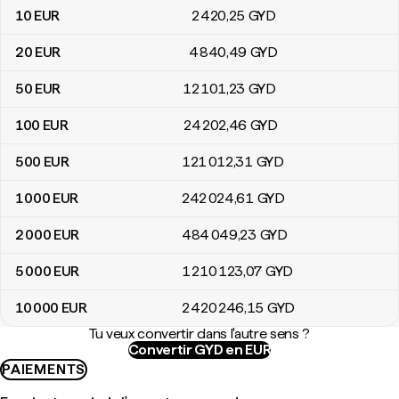
10
EUR
2 420
,25
GYD
20
EUR
4 840
,49
GYD
50
EUR
12 101
,23
GYD
100
EUR
24 202
,46
GYD
500
EUR
121 012
,31
GYD
1 000
EUR
242 024
,61
GYD
2 000
EUR
484 049
,23
GYD
5 000
EUR
1 210 123
,07
GYD
10 000
EUR
2 420 246
,15
GYD
Tu veux convertir dans l'autre sens ?
Convertir GYD en EUR
PAIEMENTS