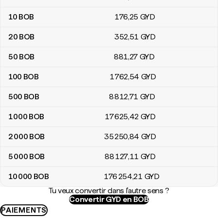
10
BOB
176
,25
GYD
20
BOB
352
,51
GYD
50
BOB
881
,27
GYD
100
BOB
1 762
,54
GYD
500
BOB
8 812
,71
GYD
1 000
BOB
17 625
,42
GYD
2 000
BOB
35 250
,84
GYD
5 000
BOB
88 127
,11
GYD
10 000
BOB
176 254
,21
GYD
Tu veux convertir dans l'autre sens ?
Convertir GYD en BOB
PAIEMENTS