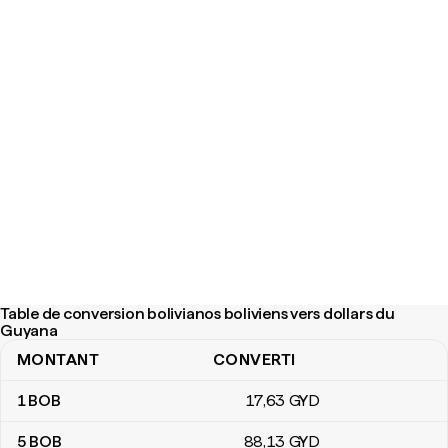
Table de conversion bolivianos boliviens vers dollars du
Guyana
MONTANT
CONVERTI
Table de conversion bolivianos boliviens vers dollars du Guyana
1
BOB
17
,63
GYD
5
BOB
88
,13
GYD