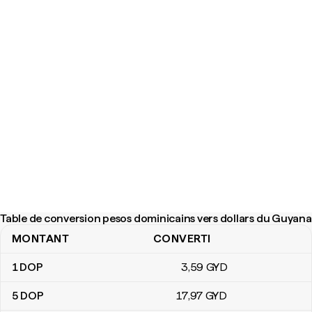
Table de conversion pesos dominicains vers dollars du Guyana
MONTANT
CONVERTI
Table de conversion pesos dominicains vers dollars du Guyana
1
DOP
3
,59
GYD
5
DOP
17
,97
GYD