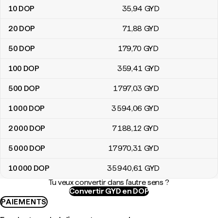
10
DOP
35
,94
GYD
20
DOP
71
,88
GYD
50
DOP
179
,70
GYD
100
DOP
359
,41
GYD
500
DOP
1 797
,03
GYD
1 000
DOP
3 594
,06
GYD
2 000
DOP
7 188
,12
GYD
5 000
DOP
17 970
,31
GYD
10 000
DOP
35 940
,61
GYD
Tu veux convertir dans l'autre sens ?
Convertir GYD en DOP
PAIEMENTS