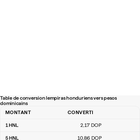
Table de conversion lempiras honduriens vers pesos
dominicains
MONTANT
CONVERTI
Table de conversion lempiras honduriens vers pesos dominicain
1
HNL
2
,17
DOP
5
HNL
10
,86
DOP