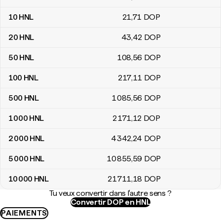
10
HNL
21
,71
DOP
20
HNL
43
,42
DOP
50
HNL
108
,56
DOP
100
HNL
217
,11
DOP
500
HNL
1 085
,56
DOP
1 000
HNL
2 171
,12
DOP
2 000
HNL
4 342
,24
DOP
5 000
HNL
10 855
,59
DOP
10 000
HNL
21 711
,18
DOP
Tu veux convertir dans l'autre sens ?
Convertir DOP en HNL
PAIEMENTS