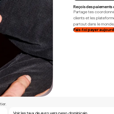
Reçois des paiements 
Partage tes coordonné
clients et les platefor
partout dans le monde
Fais-toi payer aujourd
ier.
Voir les taux de euro vers peso dominicain