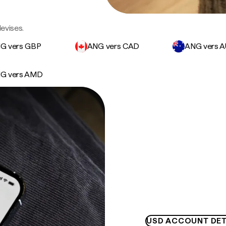
devises.
G vers GBP
ANG vers CAD
ANG vers 
G vers AMD
USD ACCOUNT DET