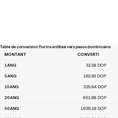
Table de conversion florins antillais vers pesos dominicains
MONTANT
CONVERTI
Table de conversion florins antillais vers pesos dominicains
1
ANG
32
,58
DOP
5
ANG
162
,92
DOP
10
ANG
325
,84
DOP
20
ANG
651
,68
DOP
50
ANG
1 629
,19
DOP