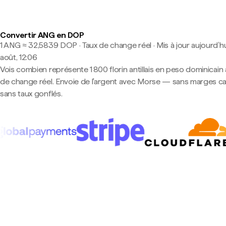
Convertir ANG en DOP
1 ANG ≈ 32,5839 DOP · Taux de change réel
·
Mis à jour aujourd’hu
août, 12:06
Vois combien représente 1 800 florin antillais en peso dominicain 
de change réel. Envoie de l'argent avec Morse — sans marges c
sans taux gonflés.