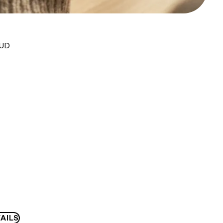
AUD
AILS