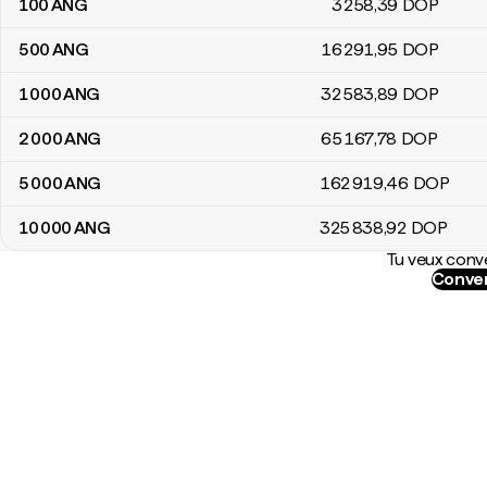
100
ANG
3 258
,39
DOP
500
ANG
16 291
,95
DOP
1 000
ANG
32 583
,89
DOP
2 000
ANG
65 167
,78
DOP
5 000
ANG
162 919
,46
DOP
10 000
ANG
325 838
,92
DOP
Tu veux conve
Conver