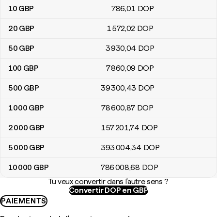
10
GBP
786
,01
DOP
20
GBP
1 572
,02
DOP
50
GBP
3 930
,04
DOP
100
GBP
7 860
,09
DOP
500
GBP
39 300
,43
DOP
1 000
GBP
78 600
,87
DOP
2 000
GBP
157 201
,74
DOP
5 000
GBP
393 004
,34
DOP
10 000
GBP
786 008
,68
DOP
Tu veux convertir dans l'autre sens ?
Convertir DOP en GBP
PAIEMENTS