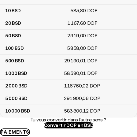
10
BSD
583
,80
DOP
20
BSD
1 167
,60
DOP
50
BSD
2 919
,00
DOP
100
BSD
5 838
,00
DOP
500
BSD
29 190
,01
DOP
1 000
BSD
58 380
,01
DOP
2 000
BSD
116 760
,02
DOP
5 000
BSD
291 900
,06
DOP
10 000
BSD
583 800
,12
DOP
Tu veux convertir dans l'autre sens ?
Convertir DOP en BSD
PAIEMENTS