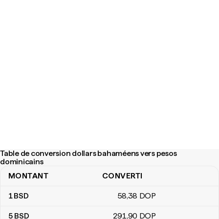
Table de conversion dollars bahaméens vers pesos
dominicains
MONTANT
CONVERTI
Table de conversion dollars bahaméens vers pesos dominicains
1
BSD
58
,38
DOP
5
BSD
291
,90
DOP