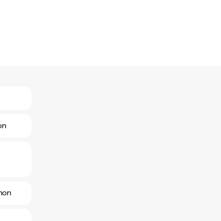
on
omon