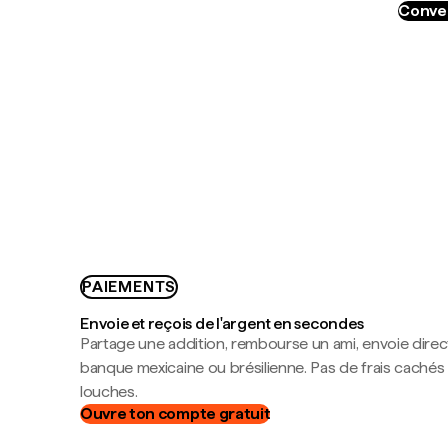
Conver
PAIEMENTS
Envoie et reçois de l'argent en secondes
Partage une addition, rembourse un ami, envoie dire
banque mexicaine ou brésilienne. Pas de frais cachés
louches.
Ouvre ton compte gratuit