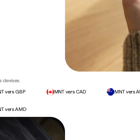
s devises.
T vers GBP
MNT vers CAD
MNT vers 
T vers AMD