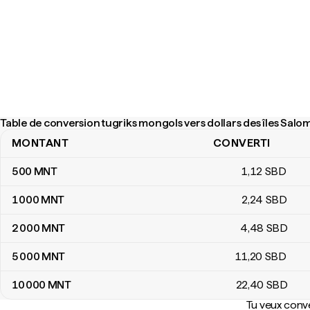
Table de conversion tugriks mongols vers dollars des îles Sal
MONTANT
CONVERTI
Table de conversion tugriks mongols vers dollars des îles Salom
500
MNT
1
,12
SBD
1 000
MNT
2
,24
SBD
2 000
MNT
4
,48
SBD
5 000
MNT
11
,20
SBD
10 000
MNT
22
,40
SBD
Tu veux conve