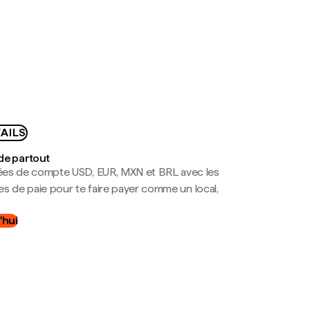
AILS
de partout
es de compte USD, EUR, MXN et BRL avec les
mes de paie pour te faire payer comme un local,
.
'hui