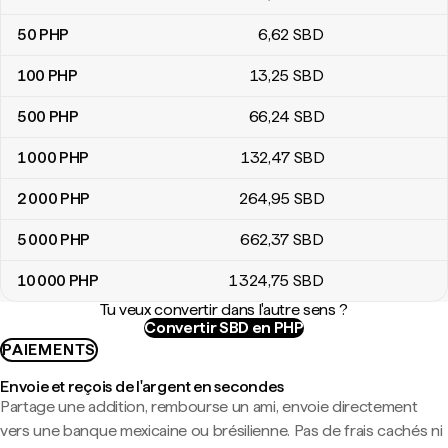
50
PHP
6
,62
SBD
100
PHP
13
,25
SBD
500
PHP
66
,24
SBD
1 000
PHP
132
,47
SBD
2 000
PHP
264
,95
SBD
5 000
PHP
662
,37
SBD
10 000
PHP
1 324
,75
SBD
Tu veux convertir dans l'autre sens ?
Convertir SBD en PHP
PAIEMENTS
Envoie et reçois de l'argent en secondes
Partage une addition, rembourse un ami, envoie directement
vers une banque mexicaine ou brésilienne. Pas de frais cachés ni