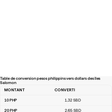
Table de conversion pesos philippins vers dollars des îles
Salomon
MONTANT
CONVERTI
Table de conversion pesos philippins vers dollars des îles Salom
10
PHP
1
,32
SBD
20
PHP
2
,65
SBD