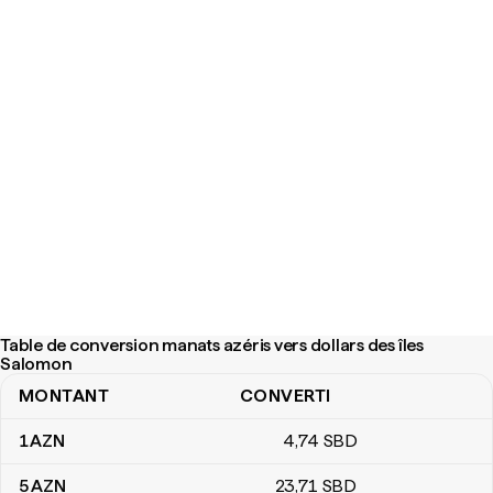
Table de conversion manats azéris vers dollars des îles
Salomon
MONTANT
CONVERTI
Table de conversion manats azéris vers dollars des îles Salomon
1
AZN
4
,74
SBD
5
AZN
23
,71
SBD