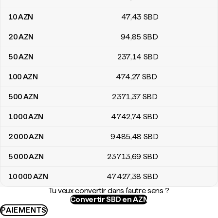
10
AZN
47
,43
SBD
20
AZN
94
,85
SBD
50
AZN
237
,14
SBD
100
AZN
474
,27
SBD
500
AZN
2 371
,37
SBD
1 000
AZN
4 742
,74
SBD
2 000
AZN
9 485
,48
SBD
5 000
AZN
23 713
,69
SBD
10 000
AZN
47 427
,38
SBD
Tu veux convertir dans l'autre sens ?
Convertir SBD en AZN
PAIEMENTS