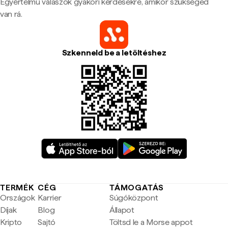
Egyértelmű válaszok gyakori kérdésekre, amikor szükséged
van rá.
Szkenneld be a letöltéshez
TERMÉK
CÉG
TÁMOGATÁS
Országok
Karrier
Súgóközpont
Díjak
Blog
Állapot
Kripto
Sajtó
Töltsd le a Morse appot