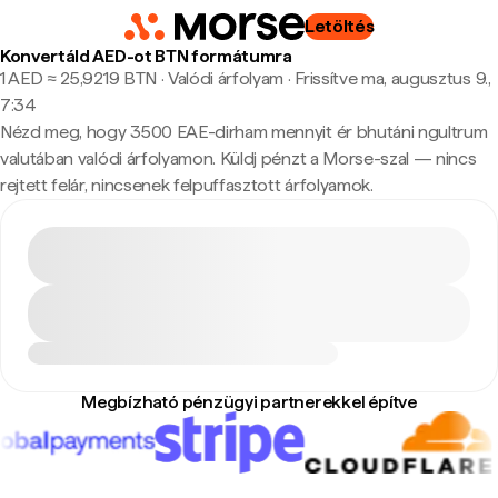
Letöltés
Konvertáld AED-ot BTN formátumra
1 AED ≈ 25,9219 BTN · Valódi árfolyam
·
Frissítve ma, augusztus 9.,
7:34
Nézd meg, hogy 3500 EAE-dirham mennyit ér bhutáni ngultrum
valutában valódi árfolyamon. Küldj pénzt a Morse-szal — nincs
rejtett felár, nincsenek felpuffasztott árfolyamok.
Megbízható pénzügyi partnerekkel építve