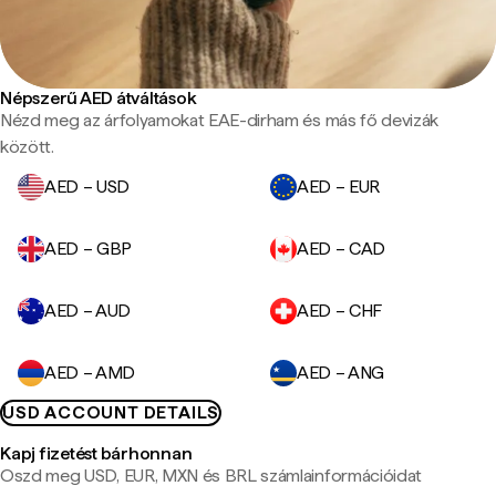
Népszerű AED átváltások
Nézd meg az árfolyamokat EAE-dirham és más fő devizák
között.
AED – USD
AED – EUR
AED – GBP
AED – CAD
AED – AUD
AED – CHF
AED – AMD
AED – ANG
USD ACCOUNT DETAILS
Kapj fizetést bárhonnan
Oszd meg USD, EUR, MXN és BRL számlainformációidat