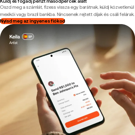
Küldj és fogadj pénzt másodpercek alatt
Oszd meg a számlát, fizess vissza egy barátnak, küldj közvetlenül
mexikói vagy brazil bankba. Nincsenek rejtett díjak és csáli felárak.
Nyisd meg az ingyenes fiókod