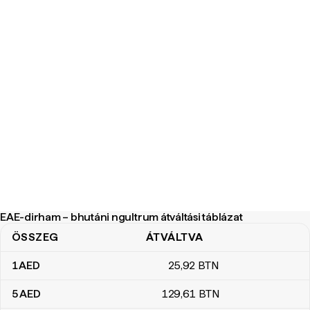
EAE-dirham – bhutáni ngultrum átváltási táblázat
ÖSSZEG
ÁTVÁLTVA
EAE-dirham – bhutáni ngultrum átváltási táblázat
1
AED
25
,92
BTN
5
AED
129
,61
BTN