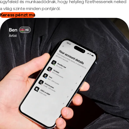
ügyfeleid és munkaadódnak, hogy helyileg fizethessenek neked
a világ szinte minden pontjáról.
Keress pénzt ma