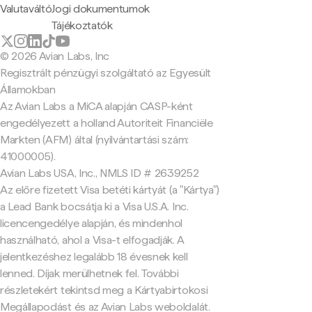
Valutaváltó
Jogi dokumentumok
Tájékoztatók
© 2026 Avian Labs, Inc
Regisztrált pénzügyi szolgáltató az Egyesült
Államokban
Az Avian Labs a MiCA alapján CASP-ként
engedélyezett a holland Autoriteit Financiële
Markten (AFM) által (nyilvántartási szám:
41000005).
Avian Labs USA, Inc., NMLS ID # 2639252
Az előre fizetett Visa betéti kártyát (a "Kártya")
a Lead Bank bocsátja ki a Visa U.S.A. Inc.
licencengedélye alapján, és mindenhol
használható, ahol a Visa-t elfogadják. A
jelentkezéshez legalább 18 évesnek kell
lenned. Díjak merülhetnek fel. További
részletekért tekintsd meg a Kártyabirtokosi
Megállapodást és az Avian Labs weboldalát.