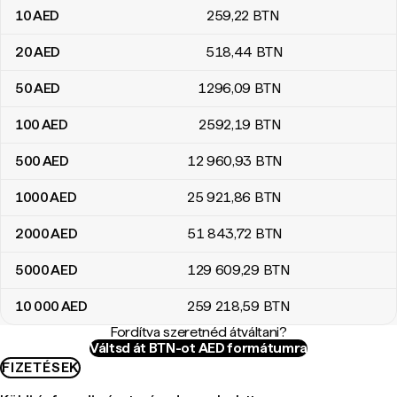
10
AED
259
,22
BTN
20
AED
518
,44
BTN
50
AED
1296
,09
BTN
100
AED
2592
,19
BTN
500
AED
12 960
,93
BTN
1000
AED
25 921
,86
BTN
2000
AED
51 843
,72
BTN
5000
AED
129 609
,29
BTN
10 000
AED
259 218
,59
BTN
Fordítva szeretnéd átváltani?
Váltsd át BTN-ot AED formátumra
FIZETÉSEK