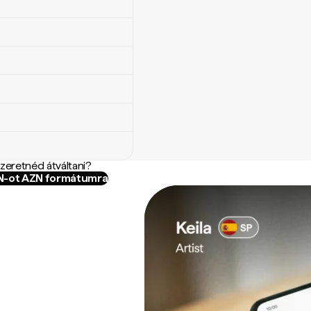
szeretnéd átváltani?
TN-ot AZN formátumra