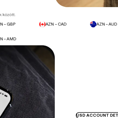
k között.
N – GBP
AZN – CAD
AZN – AUD
N – AMD
USD ACCOUNT DET