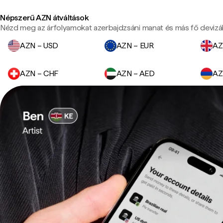
Népszerű AZN átváltások
Nézd meg az árfolyamokat azerbajdzsáni manat és más fő devizá
AZN – USD
AZN – EUR
AZ
AZN – CHF
AZN – AED
AZ