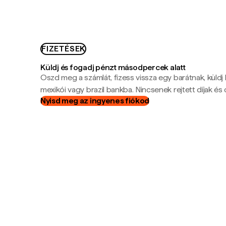
FIZETÉSEK
Küldj és fogadj pénzt másodpercek alatt
Oszd meg a számlát, fizess vissza egy barátnak, küldj
mexikói vagy brazil bankba. Nincsenek rejtett díjak és c
Nyisd meg az ingyenes fiókod