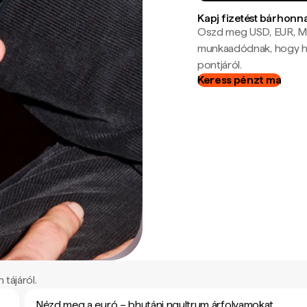
Kapj fizetést bárhonn
Oszd meg USD, EUR, MX
munkaadódnak, hogy hel
pontjáról.
Keress pénzt ma
tájáról.
Nézd meg a euró – bhutáni ngultrum árfolyamokat