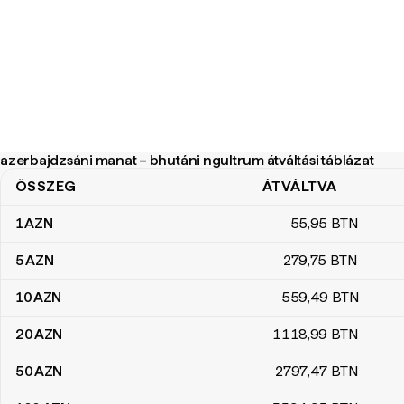
azerbajdzsáni manat – bhutáni ngultrum átváltási táblázat
ÖSSZEG
ÁTVÁLTVA
azerbajdzsáni manat – bhutáni ngultrum átváltási táblázat
1
AZN
55
,95
BTN
5
AZN
279
,75
BTN
10
AZN
559
,49
BTN
20
AZN
1118
,99
BTN
50
AZN
2797
,47
BTN