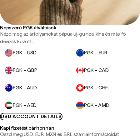
Népszerű PGK átváltások
Nézd meg az árfolyamokat pápua új-guineai kina és más fő
devizák között.
PGK – USD
PGK – EUR
PGK – GBP
PGK – CAD
PGK – AUD
PGK – CHF
PGK – AED
PGK – AMD
USD ACCOUNT DETAILS
Kapj fizetést bárhonnan
Oszd meg USD, EUR, MXN és BRL számlainformációidat