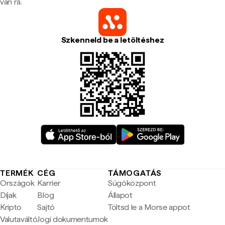
van rá.
Szkenneld be a letöltéshez
TERMÉK
CÉG
TÁMOGATÁS
Országok
Karrier
Súgóközpont
Díjak
Blog
Állapot
Kripto
Sajtó
Töltsd le a Morse appot
Valutaváltó
Jogi dokumentumok