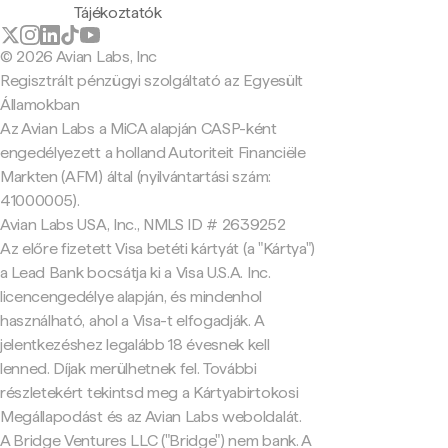
Tájékoztatók
© 2026 Avian Labs, Inc
Regisztrált pénzügyi szolgáltató az Egyesült
Államokban
Az Avian Labs a MiCA alapján CASP-ként
engedélyezett a holland Autoriteit Financiële
Markten (AFM) által (nyilvántartási szám:
41000005).
Avian Labs USA, Inc., NMLS ID # 2639252
Az előre fizetett Visa betéti kártyát (a "Kártya")
a Lead Bank bocsátja ki a Visa U.S.A. Inc.
licencengedélye alapján, és mindenhol
használható, ahol a Visa-t elfogadják. A
jelentkezéshez legalább 18 évesnek kell
lenned. Díjak merülhetnek fel. További
részletekért tekintsd meg a Kártyabirtokosi
Megállapodást és az Avian Labs weboldalát.
A Bridge Ventures LLC ("Bridge") nem bank. A