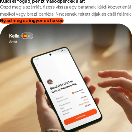
Küldj és fogadj pénzt másodpercek alatt
Oszd meg a számlát, fizess vissza egy barátnak, küldj közvetlenül
mexikói vagy brazil bankba. Nincsenek rejtett díjak és csáli felárak.
Nyisd meg az ingyenes fiókod