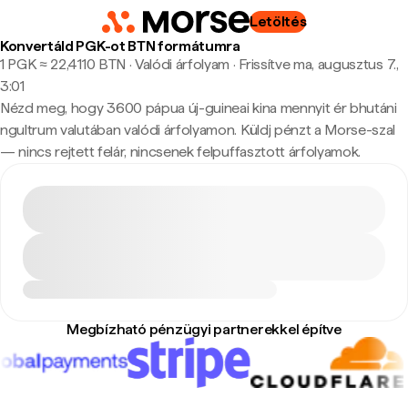
Letöltés
Konvertáld PGK-ot BTN formátumra
1 PGK ≈ 22,4110 BTN · Valódi árfolyam
·
Frissítve ma, augusztus 7.,
3:01
Nézd meg, hogy 3600 pápua új-guineai kina mennyit ér bhutáni
ngultrum valutában valódi árfolyamon. Küldj pénzt a Morse-szal
— nincs rejtett felár, nincsenek felpuffasztott árfolyamok.
Megbízható pénzügyi partnerekkel építve