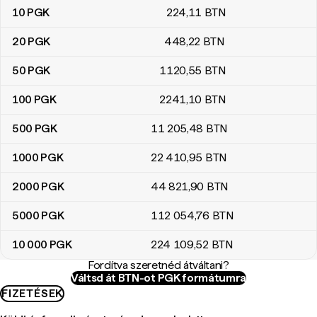
10
PGK
224
,11
BTN
20
PGK
448
,22
BTN
50
PGK
1120
,55
BTN
100
PGK
2241
,10
BTN
500
PGK
11 205
,48
BTN
1000
PGK
22 410
,95
BTN
2000
PGK
44 821
,90
BTN
5000
PGK
112 054
,76
BTN
10 000
PGK
224 109
,52
BTN
Fordítva szeretnéd átváltani?
Váltsd át BTN-ot PGK formátumra
FIZETÉSEK