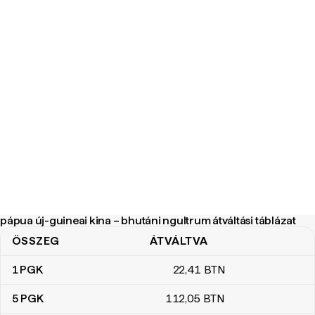
pápua új-guineai kina – bhutáni ngultrum átváltási táblázat
ÖSSZEG
ÁTVÁLTVA
pápua új-guineai kina – bhutáni ngultrum átváltási táblázat
1
PGK
22
,41
BTN
5
PGK
112
,05
BTN