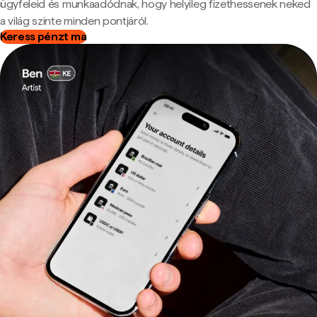
ügyfeleid és munkaadódnak, hogy helyileg fizethessenek neked
a világ szinte minden pontjáról.
Keress pénzt ma