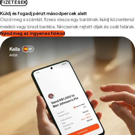
FIZETÉSEK
Küldj és fogadj pénzt másodpercek alatt
Oszd meg a számlát, fizess vissza egy barátnak, küldj közvetlenül
mexikói vagy brazil bankba. Nincsenek rejtett díjak és csáli felárak.
Nyisd meg az ingyenes fiókod