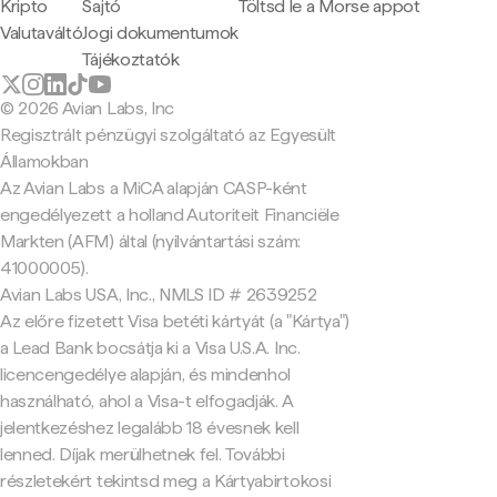
Kripto
Sajtó
Töltsd le a Morse appot
Valutaváltó
Jogi dokumentumok
Tájékoztatók
© 2026 Avian Labs, Inc
Regisztrált pénzügyi szolgáltató az Egyesült
Államokban
Az Avian Labs a MiCA alapján CASP-ként
engedélyezett a holland Autoriteit Financiële
Markten (AFM) által (nyilvántartási szám:
41000005).
Avian Labs USA, Inc., NMLS ID # 2639252
Az előre fizetett Visa betéti kártyát (a "Kártya")
a Lead Bank bocsátja ki a Visa U.S.A. Inc.
licencengedélye alapján, és mindenhol
használható, ahol a Visa-t elfogadják. A
jelentkezéshez legalább 18 évesnek kell
lenned. Díjak merülhetnek fel. További
részletekért tekintsd meg a Kártyabirtokosi