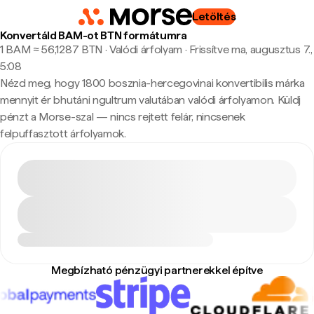
Letöltés
Konvertáld BAM-ot BTN formátumra
1 BAM ≈ 56,1287 BTN · Valódi árfolyam
·
Frissítve ma, augusztus 7.,
5:08
Nézd meg, hogy 1800 bosznia-hercegovinai konvertibilis márka
mennyit ér bhutáni ngultrum valutában valódi árfolyamon. Küldj
pénzt a Morse-szal — nincs rejtett felár, nincsenek
felpuffasztott árfolyamok.
Megbízható pénzügyi partnerekkel építve