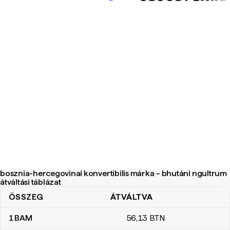
bosznia-hercegovinai konvertibilis márka – bhutáni ngultrum
átváltási táblázat
ÖSSZEG
ÁTVÁLTVA
bosznia-hercegovinai konvertibilis márka – bhutáni ngultrum átvál
1
BAM
56
,13
BTN