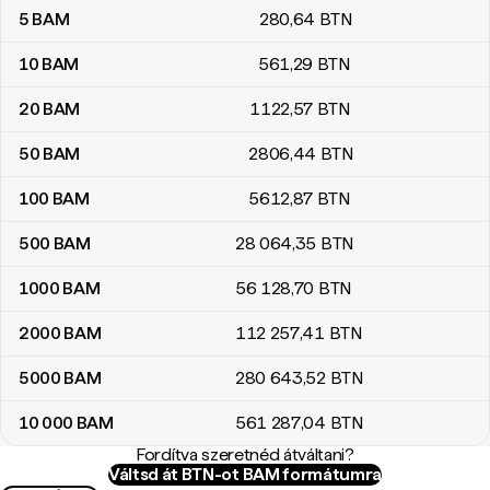
5
BAM
280
,64
BTN
10
BAM
561
,29
BTN
20
BAM
1122
,57
BTN
50
BAM
2806
,44
BTN
100
BAM
5612
,87
BTN
500
BAM
28 064
,35
BTN
1000
BAM
56 128
,70
BTN
2000
BAM
112 257
,41
BTN
5000
BAM
280 643
,52
BTN
10 000
BAM
561 287
,04
BTN
Fordítva szeretnéd átváltani?
Váltsd át BTN-ot BAM formátumra