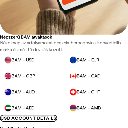
Népszerű BAM átváltások
Nézd meg az árfolyamokat bosznia-hercegovinai konvertibilis
márka és más fő devizák között.
BAM – USD
BAM – EUR
BAM – GBP
BAM – CAD
BAM – AUD
BAM – CHF
BAM – AED
BAM – AMD
USD ACCOUNT DETAILS