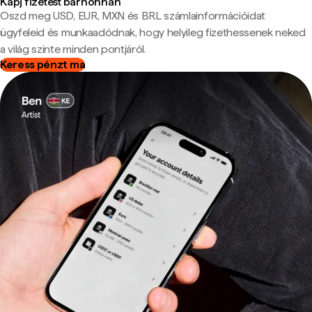
Kapj fizetést bárhonnan
Oszd meg USD, EUR, MXN és BRL számlainformációidat
ügyfeleid és munkaadódnak, hogy helyileg fizethessenek neked
a világ szinte minden pontjáról.
Keress pénzt ma