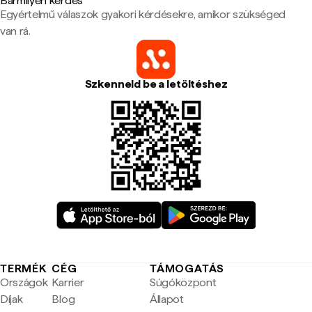
Bármilyen kérdés
Egyértelmű válaszok gyakori kérdésekre, amikor szükséged
van rá.
Szkenneld be a letöltéshez
TERMÉK
CÉG
TÁMOGATÁS
Országok
Karrier
Súgóközpont
Díjak
Blog
Állapot