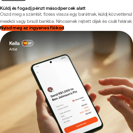
Küldj és fogadj pénzt másodpercek alatt
Oszd meg a számlát, fizess vissza egy barátnak, küldj közvetlenül
mexikói vagy brazil bankba. Nincsenek rejtett díjak és csáli felárak.
Nyisd meg az ingyenes fiókod