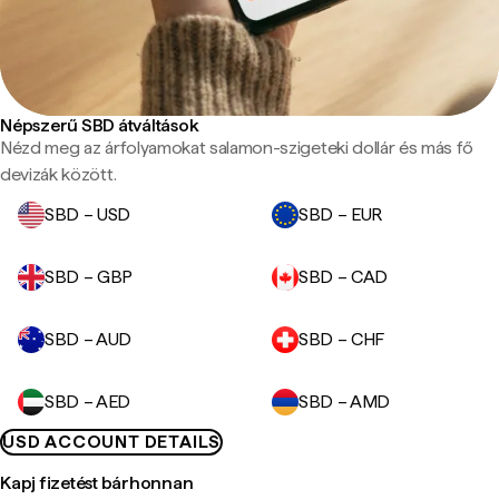
Népszerű SBD átváltások
Nézd meg az árfolyamokat salamon-szigeteki dollár és más fő
devizák között.
SBD – USD
SBD – EUR
SBD – GBP
SBD – CAD
SBD – AUD
SBD – CHF
SBD – AED
SBD – AMD
USD ACCOUNT DETAILS
Kapj fizetést bárhonnan