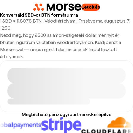
Letöltés
Konvertáld SBD-ot BTN formátumra
1 SBD ≈ 11,8078 BTN · Valódi árfolyam
·
Frissítve ma, augusztus 7.,
12:56
Nézd meg, hogy 8500 salamon-szigeteki dollár mennyit ér
bhutáni ngultrum valutában valódi árfolyamon. Küldj pénzt a
Morse-szal — nincs rejtett felár, nincsenek felpuffasztott
árfolyamok.
Megbízható pénzügyi partnerekkel építve