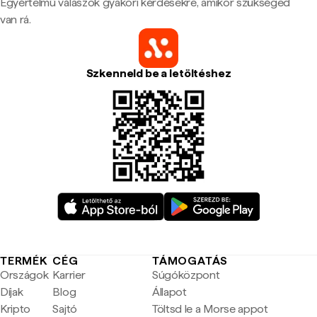
Egyértelmű válaszok gyakori kérdésekre, amikor szükséged
van rá.
Szkenneld be a letöltéshez
TERMÉK
CÉG
TÁMOGATÁS
Országok
Karrier
Súgóközpont
Díjak
Blog
Állapot
Kripto
Sajtó
Töltsd le a Morse appot