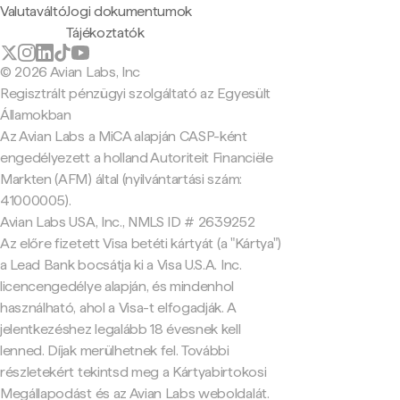
Valutaváltó
Jogi dokumentumok
Tájékoztatók
© 2026 Avian Labs, Inc
Regisztrált pénzügyi szolgáltató az Egyesült
Államokban
Az Avian Labs a MiCA alapján CASP-ként
engedélyezett a holland Autoriteit Financiële
Markten (AFM) által (nyilvántartási szám:
41000005).
Avian Labs USA, Inc., NMLS ID # 2639252
Az előre fizetett Visa betéti kártyát (a "Kártya")
a Lead Bank bocsátja ki a Visa U.S.A. Inc.
licencengedélye alapján, és mindenhol
használható, ahol a Visa-t elfogadják. A
jelentkezéshez legalább 18 évesnek kell
lenned. Díjak merülhetnek fel. További
részletekért tekintsd meg a Kártyabirtokosi
Megállapodást és az Avian Labs weboldalát.