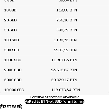
5
SBD
59
,04
BTN
10
SBD
118
,08
BTN
20
SBD
236
,16
BTN
50
SBD
590
,39
BTN
100
SBD
1180
,78
BTN
500
SBD
5903
,92
BTN
1000
SBD
11 807
,83
BTN
2000
SBD
23 615
,67
BTN
5000
SBD
59 039
,17
BTN
10 000
SBD
118 078
,34
BTN
Fordítva szeretnéd átváltani?
Váltsd át BTN-ot SBD formátumra
FIZETÉSEK