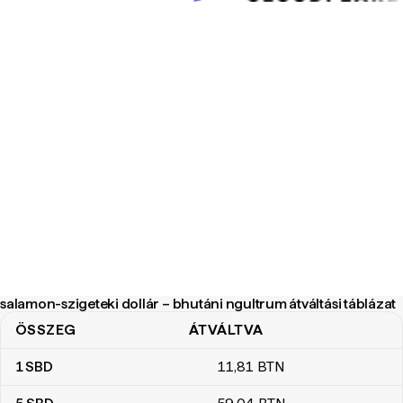
salamon-szigeteki dollár – bhutáni ngultrum átváltási táblázat
ÖSSZEG
ÁTVÁLTVA
salamon-szigeteki dollár – bhutáni ngultrum átváltási táblázat
1
SBD
11
,81
BTN