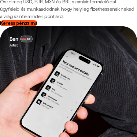
Oszd meg USD, EUR, MXN és BRL számlainformációidat
ügyfeleid és munkaadódnak, hogy helyileg fizethessenek neked
a világ szinte minden pontjáról.
Keress pénzt ma