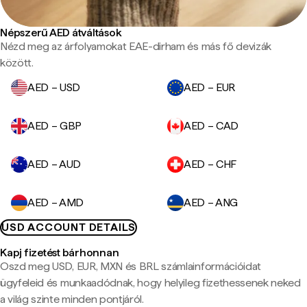
Népszerű AED átváltások
Nézd meg az árfolyamokat EAE-dirham és más fő devizák
között.
AED – USD
AED – EUR
AED – GBP
AED – CAD
AED – AUD
AED – CHF
AED – AMD
AED – ANG
USD ACCOUNT DETAILS
Kapj fizetést bárhonnan
Oszd meg USD, EUR, MXN és BRL számlainformációidat
ügyfeleid és munkaadódnak, hogy helyileg fizethessenek neked
a világ szinte minden pontjáról.