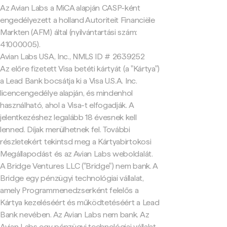
Az Avian Labs a MiCA alapján CASP-ként
engedélyezett a holland Autoriteit Financiële
Markten (AFM) által (nyilvántartási szám:
41000005).
Avian Labs USA, Inc., NMLS ID # 2639252
Az előre fizetett Visa betéti kártyát (a "Kártya")
a Lead Bank bocsátja ki a Visa U.S.A. Inc.
licencengedélye alapján, és mindenhol
használható, ahol a Visa-t elfogadják. A
jelentkezéshez legalább 18 évesnek kell
lenned. Díjak merülhetnek fel. További
részletekért tekintsd meg a Kártyabirtokosi
Megállapodást és az Avian Labs weboldalát.
A Bridge Ventures LLC ("Bridge") nem bank. A
Bridge egy pénzügyi technológiai vállalat,
amely Programmenedzserként felelős a
Kártya kezeléséért és működtetéséért a Lead
Bank nevében. Az Avian Labs nem bank. Az
Avian Labs egy pénzügyi technológiai vállalat,