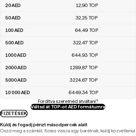
20
AED
12
,90
TOP
50
AED
32
,25
TOP
100
AED
64
,49
TOP
500
AED
322
,47
TOP
1000
AED
644
,93
TOP
2000
AED
1289
,87
TOP
5000
AED
3224
,67
TOP
10 000
AED
6449
,34
TOP
Fordítva szeretnéd átváltani?
Váltsd át TOP-ot AED formátumra
FIZETÉSEK
Küldj és fogadj pénzt másodpercek alatt
Oszd meg a számlát, fizess vissza egy barátnak, küldj közvetlenül