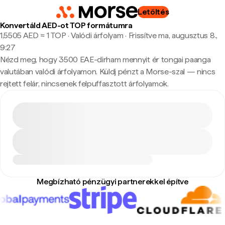
Letöltés
Konvertáld AED-ot TOP formátumra
1,5505 AED ≈ 1 TOP · Valódi árfolyam
·
Frissítve ma, augusztus 8.,
9:27
Nézd meg, hogy 3500 EAE-dirham mennyit ér tongai paanga
valutában valódi árfolyamon. Küldj pénzt a Morse-szal — nincs
rejtett felár, nincsenek felpuffasztott árfolyamok.
Megbízható pénzügyi partnerekkel építve