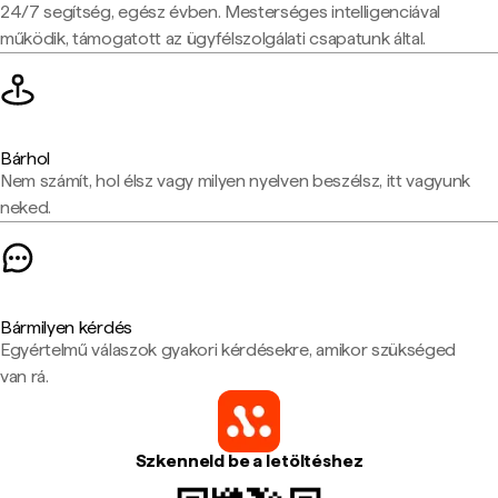
24/7 segítség, egész évben. Mesterséges intelligenciával
működik, támogatott az ügyfélszolgálati csapatunk által.
Bárhol
Nem számít, hol élsz vagy milyen nyelven beszélsz, itt vagyunk
neked.
Bármilyen kérdés
Egyértelmű válaszok gyakori kérdésekre, amikor szükséged
van rá.
Szkenneld be a letöltéshez