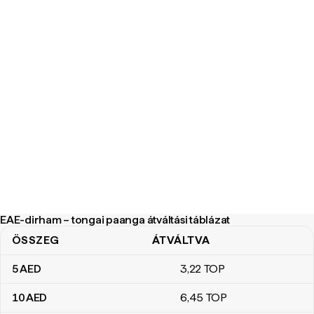
EAE-dirham – tongai paanga átváltási táblázat
ÖSSZEG
ÁTVÁLTVA
EAE-dirham – tongai paanga átváltási táblázat
5
AED
3
,22
TOP
10
AED
6
,45
TOP