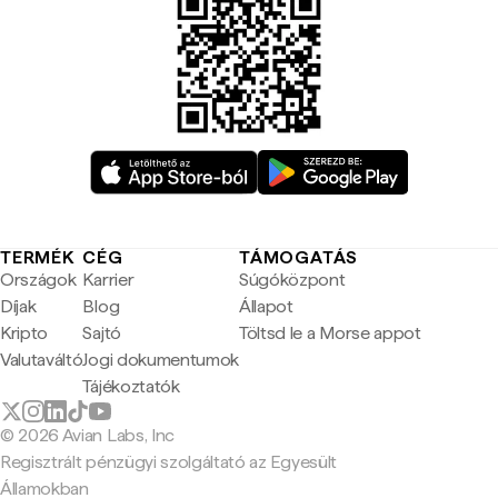
TERMÉK
CÉG
TÁMOGATÁS
Országok
Karrier
Súgóközpont
Díjak
Blog
Állapot
Kripto
Sajtó
Töltsd le a Morse appot
Valutaváltó
Jogi dokumentumok
Tájékoztatók
© 2026 Avian Labs, Inc
Regisztrált pénzügyi szolgáltató az Egyesült
Államokban