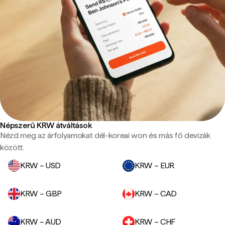
Népszerű KRW átváltások
Nézd meg az árfolyamokat dél-koreai won és más fő devizák
között.
KRW – USD
KRW – EUR
KRW – GBP
KRW – CAD
KRW – AUD
KRW – CHF