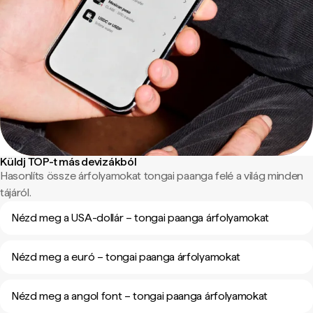
Küldj TOP-t más devizákból
Hasonlíts össze árfolyamokat tongai paanga felé a világ minden
tájáról.
Nézd meg a USA-dollár – tongai paanga árfolyamokat
Nézd meg a euró – tongai paanga árfolyamokat
Nézd meg a angol font – tongai paanga árfolyamokat