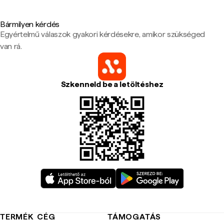
Bármilyen kérdés
Egyértelmű válaszok gyakori kérdésekre, amikor szükséged
van rá.
Szkenneld be a letöltéshez
TERMÉK
CÉG
TÁMOGATÁS