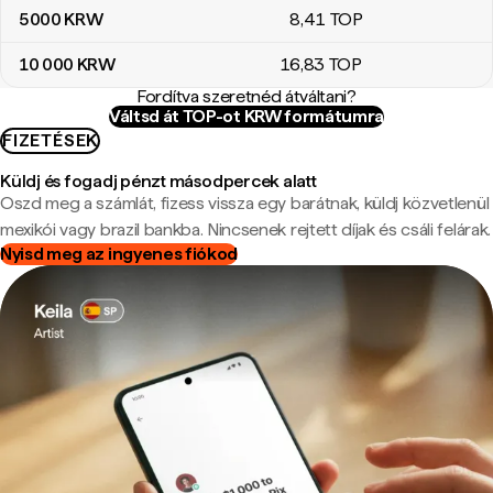
5000
KRW
8
,41
TOP
10 000
KRW
16
,83
TOP
Fordítva szeretnéd átváltani?
Váltsd át TOP-ot KRW formátumra
FIZETÉSEK
Küldj és fogadj pénzt másodpercek alatt
Oszd meg a számlát, fizess vissza egy barátnak, küldj közvetlenül
mexikói vagy brazil bankba. Nincsenek rejtett díjak és csáli felárak.
Nyisd meg az ingyenes fiókod