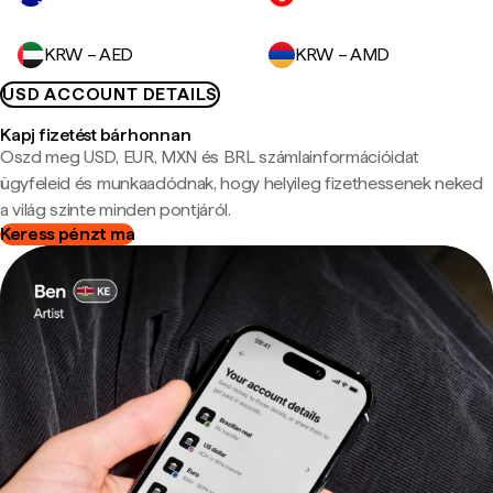
KRW – AED
KRW – AMD
USD ACCOUNT DETAILS
Kapj fizetést bárhonnan
Oszd meg USD, EUR, MXN és BRL számlainformációidat
ügyfeleid és munkaadódnak, hogy helyileg fizethessenek neked
a világ szinte minden pontjáról.
Keress pénzt ma