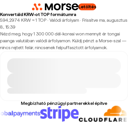
Letöltés
Konvertáld KRW-ot TOP formátumra
594,2974 KRW ≈ 1 TOP · Valódi árfolyam
·
Frissítve ma, augusztus
8., 15:39
Nézd meg, hogy 1 300 000 dél-koreai won mennyit ér tongai
paanga valutában valódi árfolyamon. Küldj pénzt a Morse-szal —
nincs rejtett felár, nincsenek felpuffasztott árfolyamok.
Megbízható pénzügyi partnerekkel építve