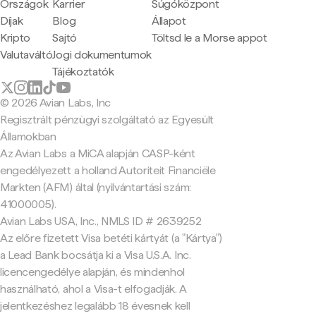
Országok
Karrier
Súgóközpont
Díjak
Blog
Állapot
Kripto
Sajtó
Töltsd le a Morse appot
Valutaváltó
Jogi dokumentumok
Tájékoztatók
© 2026 Avian Labs, Inc
Regisztrált pénzügyi szolgáltató az Egyesült
Államokban
Az Avian Labs a MiCA alapján CASP-ként
engedélyezett a holland Autoriteit Financiële
Markten (AFM) által (nyilvántartási szám:
41000005).
Avian Labs USA, Inc., NMLS ID # 2639252
Az előre fizetett Visa betéti kártyát (a "Kártya")
a Lead Bank bocsátja ki a Visa U.S.A. Inc.
licencengedélye alapján, és mindenhol
használható, ahol a Visa-t elfogadják. A
jelentkezéshez legalább 18 évesnek kell