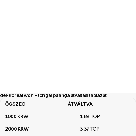
dél-koreai won – tongai paanga átváltási táblázat
ÖSSZEG
ÁTVÁLTVA
dél-koreai won – tongai paanga átváltási táblázat
1000
KRW
1
,68
TOP
2000
KRW
3
,37
TOP