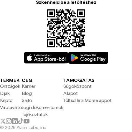
Szkenneld be a letöltéshez
TERMÉK
CÉG
TÁMOGATÁS
Országok
Karrier
Súgóközpont
Díjak
Blog
Állapot
Kripto
Sajtó
Töltsd le a Morse appot
Valutaváltó
Jogi dokumentumok
Tájékoztatók
© 2026 Avian Labs, Inc