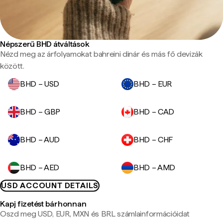
Népszerű BHD átváltások
Nézd meg az árfolyamokat bahreini dinár és más fő devizák
között.
BHD – USD
BHD – EUR
BHD – GBP
BHD – CAD
BHD – AUD
BHD – CHF
BHD – AED
BHD – AMD
USD ACCOUNT DETAILS
Kapj fizetést bárhonnan
Oszd meg USD, EUR, MXN és BRL számlainformációidat