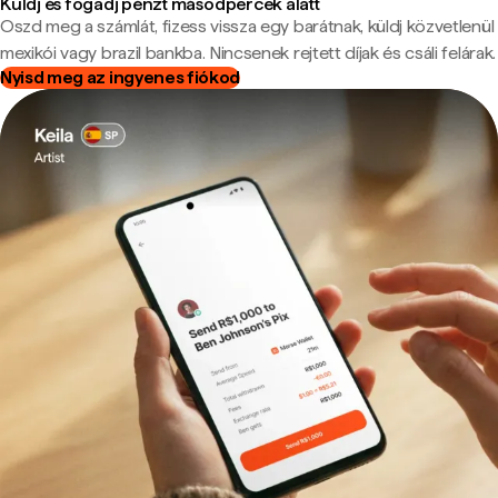
Küldj és fogadj pénzt másodpercek alatt
Oszd meg a számlát, fizess vissza egy barátnak, küldj közvetlenül
mexikói vagy brazil bankba. Nincsenek rejtett díjak és csáli felárak.
Nyisd meg az ingyenes fiókod