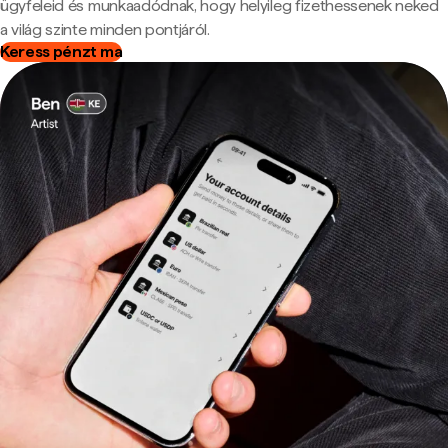
ügyfeleid és munkaadódnak, hogy helyileg fizethessenek neked
a világ szinte minden pontjáról.
Keress pénzt ma