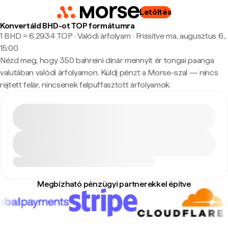
Letöltés
Konvertáld BHD-ot TOP formátumra
1 BHD ≈ 6,2934 TOP · Valódi árfolyam
·
Frissítve ma, augusztus 6.,
15:00
Nézd meg, hogy 350 bahreini dinár mennyit ér tongai paanga
valutában valódi árfolyamon. Küldj pénzt a Morse-szal — nincs
rejtett felár, nincsenek felpuffasztott árfolyamok.
Megbízható pénzügyi partnerekkel építve