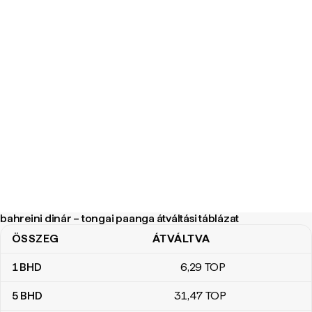
bahreini dinár – tongai paanga átváltási táblázat
ÖSSZEG
ÁTVÁLTVA
bahreini dinár – tongai paanga átváltási táblázat
1
BHD
6
,29
TOP
5
BHD
31
,47
TOP