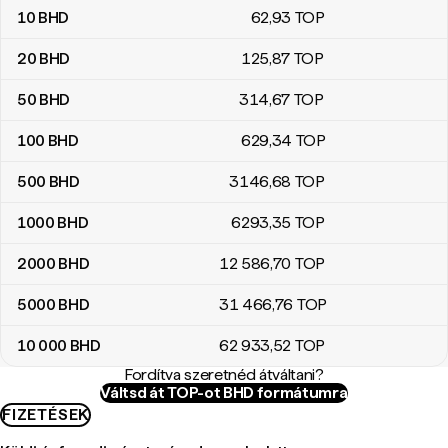
10
BHD
62
,93
TOP
20
BHD
125
,87
TOP
50
BHD
314
,67
TOP
100
BHD
629
,34
TOP
500
BHD
3146
,68
TOP
1000
BHD
6293
,35
TOP
2000
BHD
12 586
,70
TOP
5000
BHD
31 466
,76
TOP
10 000
BHD
62 933
,52
TOP
Fordítva szeretnéd átváltani?
Váltsd át TOP-ot BHD formátumra
FIZETÉSEK