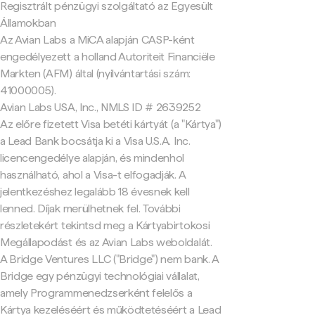
Regisztrált pénzügyi szolgáltató az Egyesült
Államokban
Az Avian Labs a MiCA alapján CASP-ként
engedélyezett a holland Autoriteit Financiële
Markten (AFM) által (nyilvántartási szám:
41000005).
Avian Labs USA, Inc., NMLS ID # 2639252
Az előre fizetett Visa betéti kártyát (a "Kártya")
a Lead Bank bocsátja ki a Visa U.S.A. Inc.
licencengedélye alapján, és mindenhol
használható, ahol a Visa-t elfogadják. A
jelentkezéshez legalább 18 évesnek kell
lenned. Díjak merülhetnek fel. További
részletekért tekintsd meg a Kártyabirtokosi
Megállapodást és az Avian Labs weboldalát.
A Bridge Ventures LLC ("Bridge") nem bank. A
Bridge egy pénzügyi technológiai vállalat,
amely Programmenedzserként felelős a
Kártya kezeléséért és működtetéséért a Lead