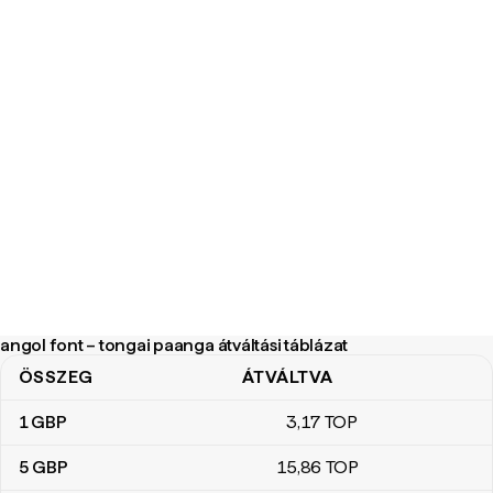
angol font – tongai paanga átváltási táblázat
ÖSSZEG
ÁTVÁLTVA
angol font – tongai paanga átváltási táblázat
1
GBP
3
,17
TOP
5
GBP
15
,86
TOP