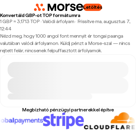
Letöltés
Konvertáld GBP-ot TOP formátumra
1 GBP ≈ 3,1713 TOP · Valódi árfolyam
·
Frissítve ma, augusztus 7.,
12:44
Nézd meg, hogy 1000 angol font mennyit ér tongai paanga
valutában valódi árfolyamon. Küldj pénzt a Morse-szal — nincs
rejtett felár, nincsenek felpuffasztott árfolyamok.
Megbízható pénzügyi partnerekkel építve