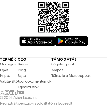
TERMÉK
CÉG
TÁMOGATÁS
Országok
Karrier
Súgóközpont
Díjak
Blog
Állapot
Kripto
Sajtó
Töltsd le a Morse appot
Valutaváltó
Jogi dokumentumok
Tájékoztatók
© 2026 Avian Labs, Inc
Regisztrált pénzügyi szolgáltató az Egyesült