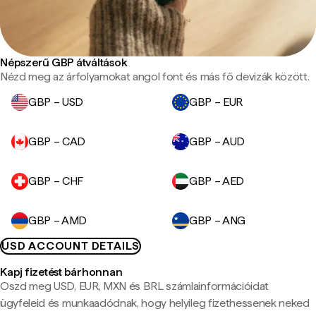
Népszerű GBP átváltások
Nézd meg az árfolyamokat angol font és más fő devizák között.
GBP – USD
GBP – EUR
GBP – CAD
GBP – AUD
GBP – CHF
GBP – AED
GBP – AMD
GBP – ANG
USD ACCOUNT DETAILS
Kapj fizetést bárhonnan
Oszd meg USD, EUR, MXN és BRL számlainformációidat
ügyfeleid és munkaadódnak, hogy helyileg fizethessenek neked