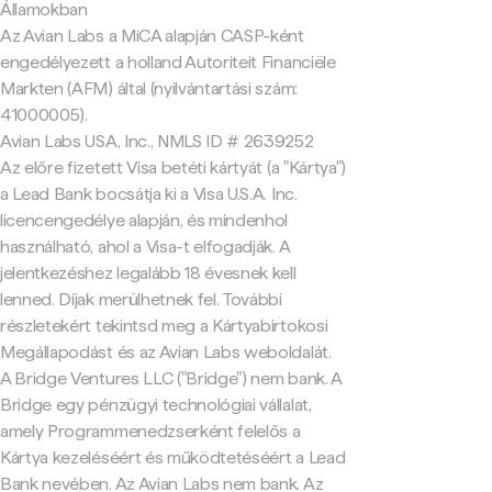
Államokban
Az Avian Labs a MiCA alapján CASP-ként
engedélyezett a holland Autoriteit Financiële
Markten (AFM) által (nyilvántartási szám:
41000005).
Avian Labs USA, Inc., NMLS ID # 2639252
Az előre fizetett Visa betéti kártyát (a "Kártya")
a Lead Bank bocsátja ki a Visa U.S.A. Inc.
licencengedélye alapján, és mindenhol
használható, ahol a Visa-t elfogadják. A
jelentkezéshez legalább 18 évesnek kell
lenned. Díjak merülhetnek fel. További
részletekért tekintsd meg a Kártyabirtokosi
Megállapodást és az Avian Labs weboldalát.
A Bridge Ventures LLC ("Bridge") nem bank. A
Bridge egy pénzügyi technológiai vállalat,
amely Programmenedzserként felelős a
Kártya kezeléséért és működtetéséért a Lead
Bank nevében. Az Avian Labs nem bank. Az