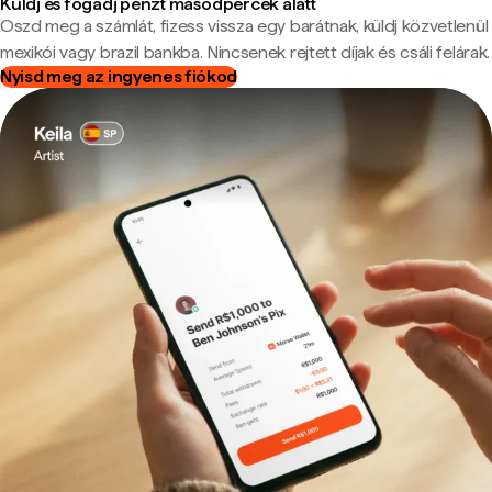
Küldj és fogadj pénzt másodpercek alatt
Oszd meg a számlát, fizess vissza egy barátnak, küldj közvetlenül
mexikói vagy brazil bankba. Nincsenek rejtett díjak és csáli felárak.
Nyisd meg az ingyenes fiókod