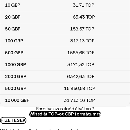
10
GBP
31
,71
TOP
20
GBP
63
,43
TOP
50
GBP
158
,57
TOP
100
GBP
317
,13
TOP
500
GBP
1585
,66
TOP
1000
GBP
3171
,32
TOP
2000
GBP
6342
,63
TOP
5000
GBP
15 856
,58
TOP
10 000
GBP
31 713
,16
TOP
Fordítva szeretnéd átváltani?
Váltsd át TOP-ot GBP formátumra
FIZETÉSEK