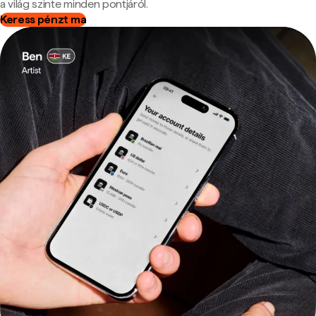
a világ szinte minden pontjáról.
Keress pénzt ma