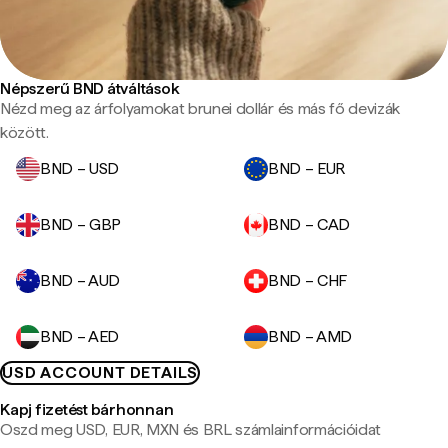
Népszerű BND átváltások
Nézd meg az árfolyamokat brunei dollár és más fő devizák
között.
BND – USD
BND – EUR
BND – GBP
BND – CAD
BND – AUD
BND – CHF
BND – AED
BND – AMD
USD ACCOUNT DETAILS
Kapj fizetést bárhonnan
Oszd meg USD, EUR, MXN és BRL számlainformációidat