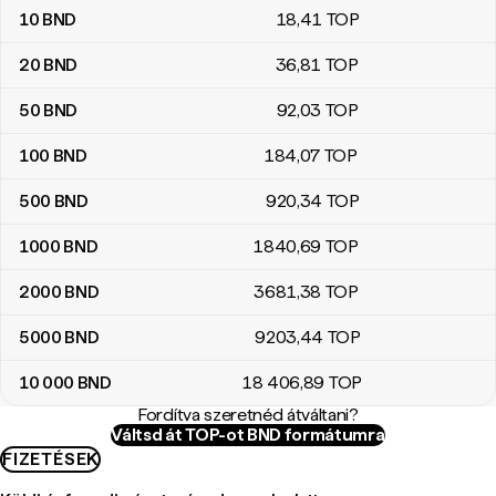
10
BND
18
,41
TOP
20
BND
36
,81
TOP
50
BND
92
,03
TOP
100
BND
184
,07
TOP
500
BND
920
,34
TOP
1000
BND
1840
,69
TOP
2000
BND
3681
,38
TOP
5000
BND
9203
,44
TOP
10 000
BND
18 406
,89
TOP
Fordítva szeretnéd átváltani?
Váltsd át TOP-ot BND formátumra
FIZETÉSEK