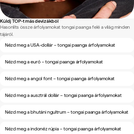
Küldj TOP-t más devizákból
Hasonlíts össze árfolyamokat tongai paanga felé a világ minden
tájáról.
Nézd meg a USA-dollár – tongai paanga árfolyamokat
Nézd meg a euró – tongai paanga árfolyamokat
Nézd meg a angol font – tongai paanga árfolyamokat
Nézd meg a ausztrál dollár – tongai paanga árfolyamokat
Nézd meg a bhutáni ngultrum – tongai paanga árfolyamokat
Nézd meg a indonéz rúpia – tongai paanga árfolyamokat