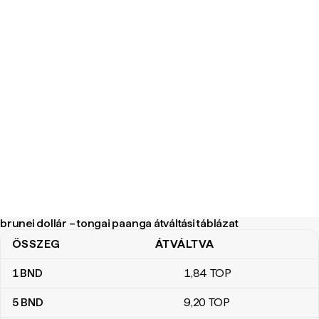
brunei dollár – tongai paanga átváltási táblázat
ÖSSZEG
ÁTVÁLTVA
brunei dollár – tongai paanga átváltási táblázat
1
BND
1
,84
TOP
5
BND
9
,20
TOP