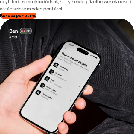
ügyfeleid és munkaadódnak, hogy helyileg fizethessenek neked
a világ szinte minden pontjáról.
Keress pénzt ma