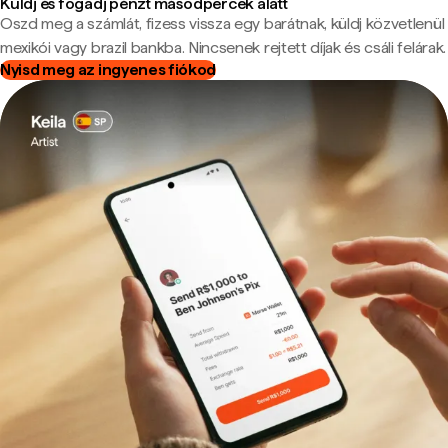
Küldj és fogadj pénzt másodpercek alatt
Oszd meg a számlát, fizess vissza egy barátnak, küldj közvetlenül
mexikói vagy brazil bankba. Nincsenek rejtett díjak és csáli felárak.
Nyisd meg az ingyenes fiókod