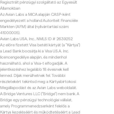
Regisztrált pénzügyi szolgáltató az Egyesült
Államokban
Az Avian Labs a MiCA alapján CASP-ként
engedélyezett a holland Autoriteit Financiële
Markten (AFM) által (nyilvántartási szám:
41000005).
Avian Labs USA, Inc., NMLS ID # 2639252
Az előre fizetett Visa betéti kártyát (a "Kártya")
a Lead Bank bocsátja ki a Visa U.S.A. Inc.
licencengedélye alapján, és mindenhol
használható, ahol a Visa-t elfogadják. A
jelentkezéshez legalább 18 évesnek kell
lenned. Díjak merülhetnek fel. További
részletekért tekintsd meg a Kártyabirtokosi
Megállapodást és az Avian Labs weboldalát.
A Bridge Ventures LLC ("Bridge") nem bank. A
Bridge egy pénzügyi technológiai vállalat,
amely Programmenedzserként felelős a
Kártya kezeléséért és működtetéséért a Lead