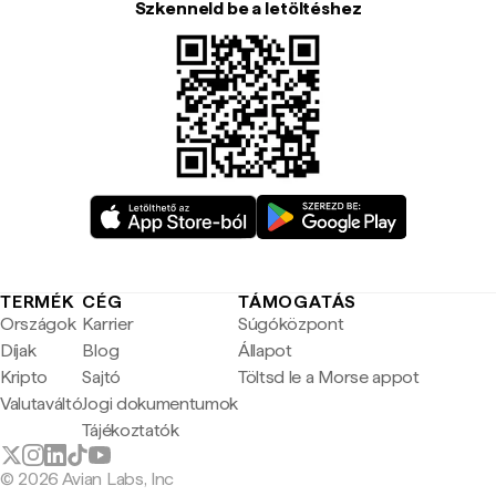
Szkenneld be a letöltéshez
TERMÉK
CÉG
TÁMOGATÁS
Országok
Karrier
Súgóközpont
Díjak
Blog
Állapot
Kripto
Sajtó
Töltsd le a Morse appot
Valutaváltó
Jogi dokumentumok
Tájékoztatók
© 2026 Avian Labs, Inc