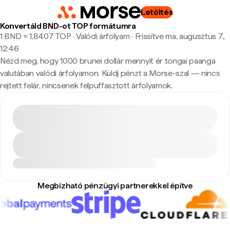
Letöltés
Konvertáld BND-ot TOP formátumra
1 BND ≈ 1,8407 TOP · Valódi árfolyam
·
Frissítve ma, augusztus 7.,
12:46
Nézd meg, hogy 1000 brunei dollár mennyit ér tongai paanga
valutában valódi árfolyamon. Küldj pénzt a Morse-szal — nincs
rejtett felár, nincsenek felpuffasztott árfolyamok.
Megbízható pénzügyi partnerekkel építve