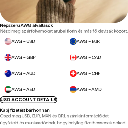
Népszerű AWG átváltások
Nézd meg az árfolyamokat arubai florin és más fő devizák között.
AWG – USD
AWG – EUR
AWG – GBP
AWG – CAD
AWG – AUD
AWG – CHF
AWG – AED
AWG – AMD
USD ACCOUNT DETAILS
Kapj fizetést bárhonnan
Oszd meg USD, EUR, MXN és BRL számlainformációidat
ügyfeleid és munkaadódnak, hogy helyileg fizethessenek neked