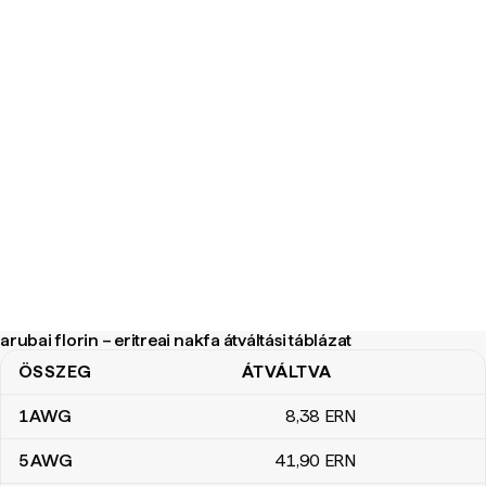
arubai florin – eritreai nakfa átváltási táblázat
ÖSSZEG
ÁTVÁLTVA
arubai florin – eritreai nakfa átváltási táblázat
1
AWG
8
,38
ERN
5
AWG
41
,90
ERN