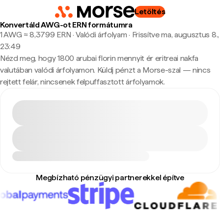
Letöltés
Konvertáld AWG-ot ERN formátumra
1 AWG ≈ 8,3799 ERN · Valódi árfolyam
·
Frissítve ma, augusztus 8.,
23:49
Nézd meg, hogy 1800 arubai florin mennyit ér eritreai nakfa
valutában valódi árfolyamon. Küldj pénzt a Morse-szal — nincs
rejtett felár, nincsenek felpuffasztott árfolyamok.
Megbízható pénzügyi partnerekkel építve