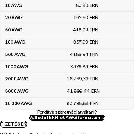
10
AWG
83
,80
ERN
20
AWG
167
,60
ERN
50
AWG
418
,99
ERN
100
AWG
837
,99
ERN
500
AWG
4189
,94
ERN
1000
AWG
8379
,89
ERN
2000
AWG
16 759
,78
ERN
5000
AWG
41 899
,44
ERN
10 000
AWG
83 798
,88
ERN
Fordítva szeretnéd átváltani?
Váltsd át ERN-ot AWG formátumra
FIZETÉSEK