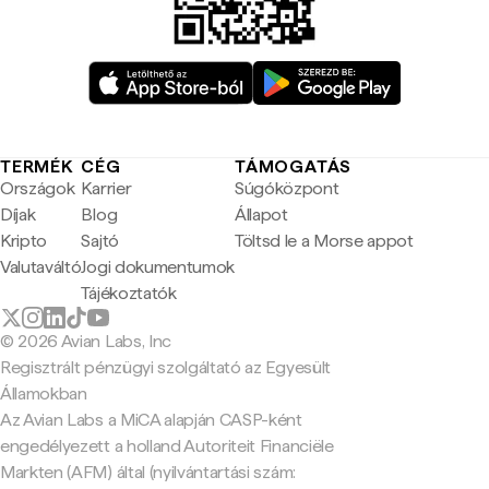
TERMÉK
CÉG
TÁMOGATÁS
Országok
Karrier
Súgóközpont
Díjak
Blog
Állapot
Kripto
Sajtó
Töltsd le a Morse appot
Valutaváltó
Jogi dokumentumok
Tájékoztatók
© 2026 Avian Labs, Inc
Regisztrált pénzügyi szolgáltató az Egyesült
Államokban
Az Avian Labs a MiCA alapján CASP-ként
engedélyezett a holland Autoriteit Financiële
Markten (AFM) által (nyilvántartási szám: