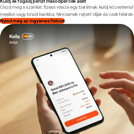
Küldj és fogadj pénzt másodpercek alatt
Oszd meg a számlát, fizess vissza egy barátnak, küldj közvetlenül
mexikói vagy brazil bankba. Nincsenek rejtett díjak és csáli felárak.
Nyisd meg az ingyenes fiókod