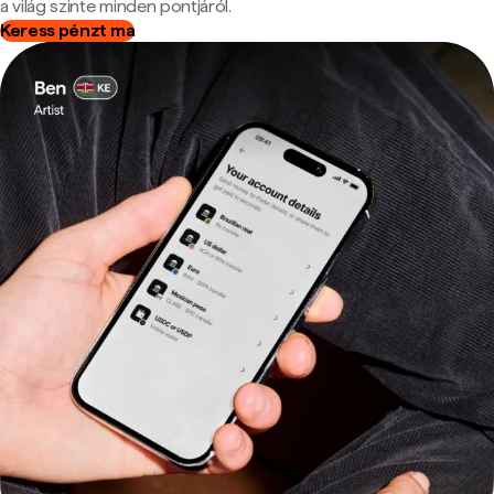
a világ szinte minden pontjáról.
Keress pénzt ma