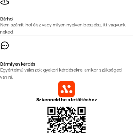
Bárhol
Nem számít, hol élsz vagy milyen nyelven beszélsz, itt vagyunk
neked.
Bármilyen kérdés
Egyértelmű válaszok gyakori kérdésekre, amikor szükséged
van rá.
Szkenneld be a letöltéshez