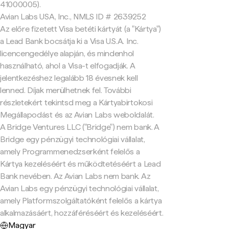
41000005).
Avian Labs USA, Inc., NMLS ID # 2639252
Az előre fizetett Visa betéti kártyát (a "Kártya")
a Lead Bank bocsátja ki a Visa U.S.A. Inc.
licencengedélye alapján, és mindenhol
használható, ahol a Visa-t elfogadják. A
jelentkezéshez legalább 18 évesnek kell
lenned. Díjak merülhetnek fel. További
részletekért tekintsd meg a Kártyabirtokosi
Megállapodást és az Avian Labs weboldalát.
A Bridge Ventures LLC ("Bridge") nem bank. A
Bridge egy pénzügyi technológiai vállalat,
amely Programmenedzserként felelős a
Kártya kezeléséért és működtetéséért a Lead
Bank nevében. Az Avian Labs nem bank. Az
Avian Labs egy pénzügyi technológiai vállalat,
amely Platformszolgáltatóként felelős a kártya
alkalmazásáért, hozzáféréséért és kezeléséért.
Magyar