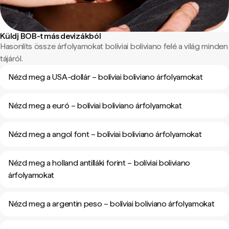
Küldj BOB-t más devizákból
Hasonlíts össze árfolyamokat bolíviai boliviano felé a világ minden
tájáról.
Nézd meg a USA-dollár – bolíviai boliviano árfolyamokat
Nézd meg a euró – bolíviai boliviano árfolyamokat
Nézd meg a angol font – bolíviai boliviano árfolyamokat
Nézd meg a holland antilláki forint – bolíviai boliviano
árfolyamokat
Nézd meg a argentin peso – bolíviai boliviano árfolyamokat