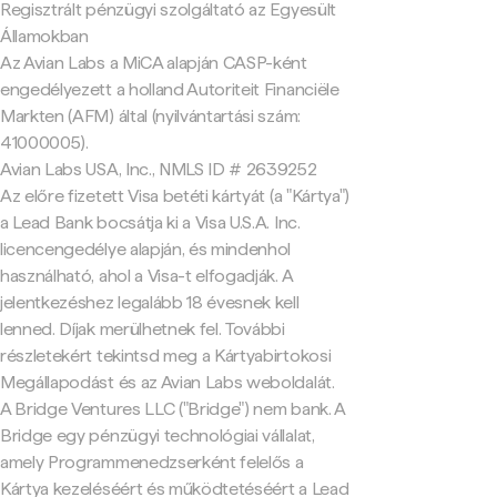
Regisztrált pénzügyi szolgáltató az Egyesült
Államokban
Az Avian Labs a MiCA alapján CASP-ként
engedélyezett a holland Autoriteit Financiële
Markten (AFM) által (nyilvántartási szám:
41000005).
Avian Labs USA, Inc., NMLS ID # 2639252
Az előre fizetett Visa betéti kártyát (a "Kártya")
a Lead Bank bocsátja ki a Visa U.S.A. Inc.
licencengedélye alapján, és mindenhol
használható, ahol a Visa-t elfogadják. A
jelentkezéshez legalább 18 évesnek kell
lenned. Díjak merülhetnek fel. További
részletekért tekintsd meg a Kártyabirtokosi
Megállapodást és az Avian Labs weboldalát.
A Bridge Ventures LLC ("Bridge") nem bank. A
Bridge egy pénzügyi technológiai vállalat,
amely Programmenedzserként felelős a
Kártya kezeléséért és működtetéséért a Lead