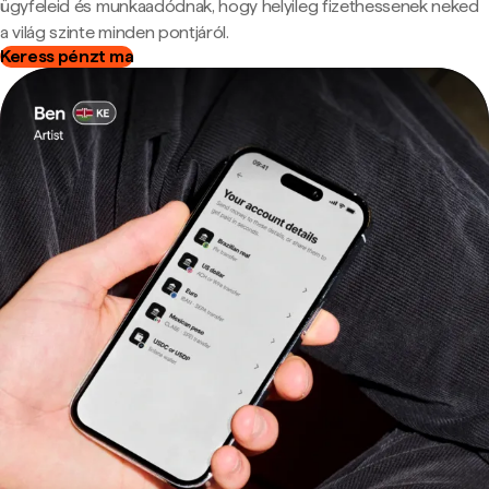
ügyfeleid és munkaadódnak, hogy helyileg fizethessenek neked
a világ szinte minden pontjáról.
Keress pénzt ma