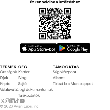
Szkenneld be a letöltéshez
TERMÉK
CÉG
TÁMOGATÁS
Országok
Karrier
Súgóközpont
Díjak
Blog
Állapot
Kripto
Sajtó
Töltsd le a Morse appot
Valutaváltó
Jogi dokumentumok
Tájékoztatók
© 2026 Avian Labs, Inc