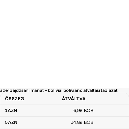
azerbajdzsáni manat – bolíviai boliviano átváltási táblázat
ÖSSZEG
ÁTVÁLTVA
azerbajdzsáni manat – bolíviai boliviano átváltási táblázat
1
AZN
6
,98
BOB
5
AZN
34
,88
BOB