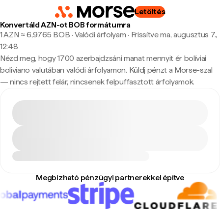
Letöltés
Konvertáld AZN-ot BOB formátumra
1 AZN ≈ 6,9765 BOB · Valódi árfolyam
·
Frissítve ma, augusztus 7.,
12:48
Nézd meg, hogy 1700 azerbajdzsáni manat mennyit ér bolíviai
boliviano valutában valódi árfolyamon. Küldj pénzt a Morse-szal
— nincs rejtett felár, nincsenek felpuffasztott árfolyamok.
Megbízható pénzügyi partnerekkel építve