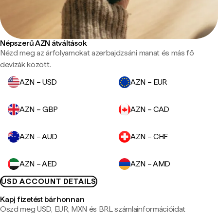
Népszerű AZN átváltások
Nézd meg az árfolyamokat azerbajdzsáni manat és más fő
devizák között.
AZN – USD
AZN – EUR
AZN – GBP
AZN – CAD
AZN – AUD
AZN – CHF
AZN – AED
AZN – AMD
USD ACCOUNT DETAILS
Kapj fizetést bárhonnan
Oszd meg USD, EUR, MXN és BRL számlainformációidat