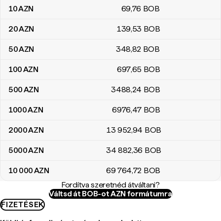
10
AZN
69
,76
BOB
20
AZN
139
,53
BOB
50
AZN
348
,82
BOB
100
AZN
697
,65
BOB
500
AZN
3488
,24
BOB
1000
AZN
6976
,47
BOB
2000
AZN
13 952
,94
BOB
5000
AZN
34 882
,36
BOB
10 000
AZN
69 764
,72
BOB
Fordítva szeretnéd átváltani?
Váltsd át BOB-ot AZN formátumra
FIZETÉSEK