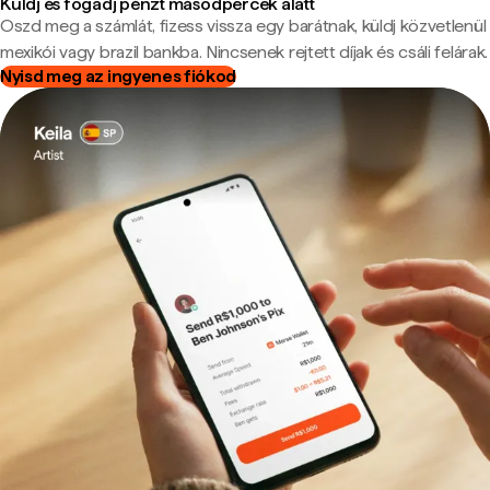
Küldj és fogadj pénzt másodpercek alatt
Oszd meg a számlát, fizess vissza egy barátnak, küldj közvetlenül
mexikói vagy brazil bankba. Nincsenek rejtett díjak és csáli felárak.
Nyisd meg az ingyenes fiókod