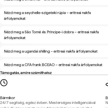
Nézd meg a seychelle-szigeteki rúpia – eritreai nakfa
árfolyamokat
Nézd meg a São Tomé és Príncipe-i dobra – eritreai nakfa
árfolyamokat
Nézd meg a ugandai shilling – eritreai nakfa árfolyamokat
Nézd meg a CFA frank BCEAO – eritreai nakfa árfolyamokat
Támogatás, amire számíthatsz
Bármikor
B
24/7 segítség, egész évben. Mesterséges intelligenciával
N