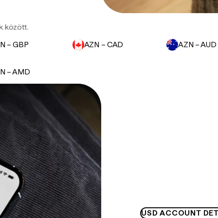
k között.
N – GBP
AZN – CAD
AZN – AUD
N – AMD
USD ACCOUNT DET