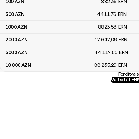
100
AZN
882
,35
ERN
500
AZN
4411
,76
ERN
1000
AZN
8823
,53
ERN
2000
AZN
17 647
,06
ERN
5000
AZN
44 117
,65
ERN
10 000
AZN
88 235
,29
ERN
Fordítva 
Váltsd át E