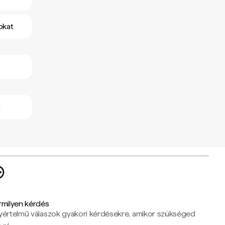
okat
t
rmilyen kérdés
yértelmű válaszok gyakori kérdésekre, amikor szükséged