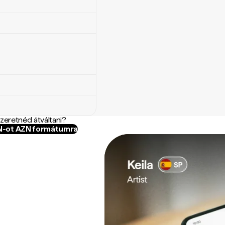
szeretnéd átváltani?
RN-ot AZN formátumra