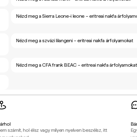
Nézd meg a Sierra Leone-i leone – eritreai nakfa árfolyam
Nézd meg a szvázi lilangeni – eritreai nakfa árfolyamokat
Nézd meg a CFA frank BEAC – eritreai nakfa árfolyamoka
árhol
Bá
em számít, hol élsz vagy milyen nyelven beszélsz, itt
Eg