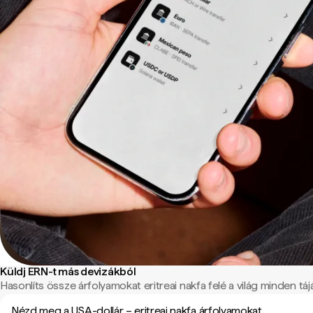
Küldj ERN-t más devizákból
Hasonlíts össze árfolyamokat eritreai nakfa felé a világ minden tájá
Nézd meg a USA-dollár – eritreai nakfa árfolyamokat