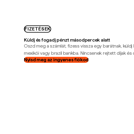
FIZETÉSEK
Küldj és fogadj pénzt másodpercek alatt
Oszd meg a számlát, fizess vissza egy barátnak, küldj
mexikói vagy brazil bankba. Nincsenek rejtett díjak és c
Nyisd meg az ingyenes fiókod