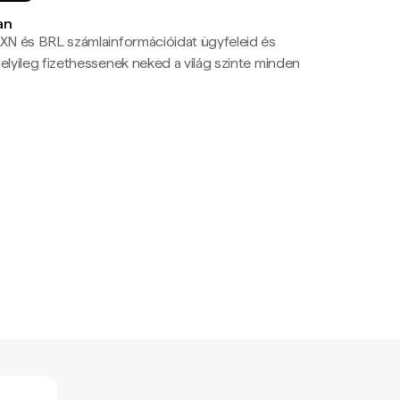
an
N és BRL számlainformációidat ügyfeleid és
yileg fizethessenek neked a világ szinte minden