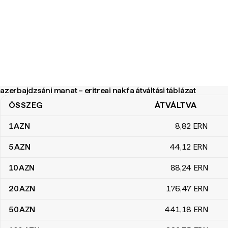
azerbajdzsáni manat – eritreai nakfa átváltási táblázat
ÖSSZEG
ÁTVÁLTVA
azerbajdzsáni manat – eritreai nakfa átváltási táblázat
1
AZN
8
,82
ERN
5
AZN
44
,12
ERN
10
AZN
88
,24
ERN
20
AZN
176
,47
ERN
50
AZN
441
,18
ERN