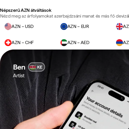
Népszerű AZN átváltások
Nézd meg az árfolyamokat azerbajdzsáni manat és más fő devizá
AZN – USD
AZN – EUR
AZ
AZN – CHF
AZN – AED
AZ