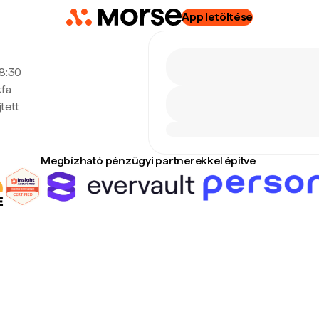
App letöltése
18:30
kfa
tett
Megbízható pénzügyi partnerekkel építve