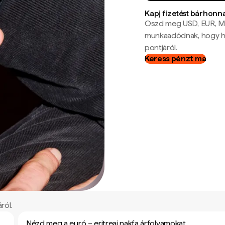
Kapj fizetést bárhonn
Oszd meg USD, EUR, MX
munkaadódnak, hogy hel
pontjáról.
Keress pénzt ma
ról.
Nézd meg a euró – eritreai nakfa árfolyamokat