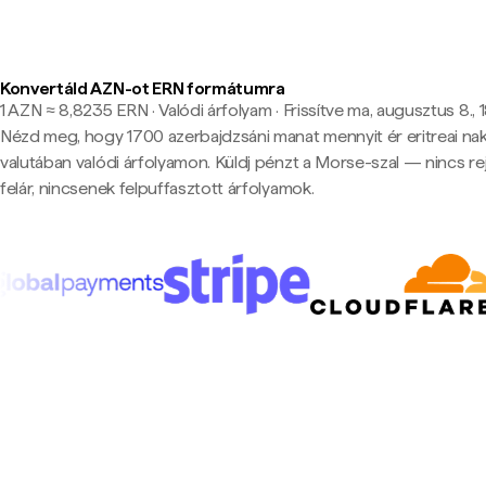
Konvertáld AZN-ot ERN formátumra
1 AZN ≈ 8,8235 ERN · Valódi árfolyam
·
Frissítve ma, augusztus 8., 
Nézd meg, hogy 1700 azerbajdzsáni manat mennyit ér eritreai na
valutában valódi árfolyamon. Küldj pénzt a Morse-szal — nincs rej
felár, nincsenek felpuffasztott árfolyamok.